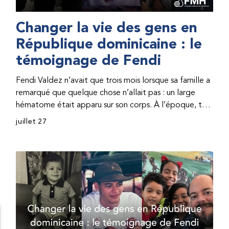
Changer la vie des gens en
République dominicaine : le
témoignage de Fendi
Fendi Valdez n’avait que trois mois lorsque sa famille a
remarqué que quelque chose n’allait pas : un large
hématome était apparu sur son corps. À l’époque, très
peu de professionnel·les de santé de République
juillet 27
dominicaine connaissaient l’hémophilie, ce qui rendait
son diagnostic difficile. Même en cas de diagnostic
correct, le traitement était encore largement
indisponible. Les concentrés de facteur étaient chers
et difficiles à se procurer. Afin que son traitement dure
plus longtemps, Fendi prenait parfois une dose
inférieure à celle prescrite. À cause de ces soins limités,
il avait fréquemment des saignements, manquait
l’école, était hospitalisé, et a fini par développer des