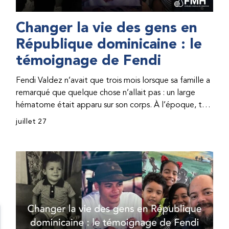
Changer la vie des gens en
République dominicaine : le
témoignage de Fendi
Fendi Valdez n’avait que trois mois lorsque sa famille a
remarqué que quelque chose n’allait pas : un large
hématome était apparu sur son corps. À l’époque, très
peu de professionnel·les de santé de République
juillet 27
dominicaine connaissaient l’hémophilie, ce qui rendait
son diagnostic difficile. Même en cas de diagnostic
correct, le traitement était encore largement
indisponible. Les concentrés de facteur étaient chers
et difficiles à se procurer. Afin que son traitement dure
plus longtemps, Fendi prenait parfois une dose
inférieure à celle prescrite. À cause de ces soins limités,
il avait fréquemment des saignements, manquait
l’école, était hospitalisé, et a fini par développer des