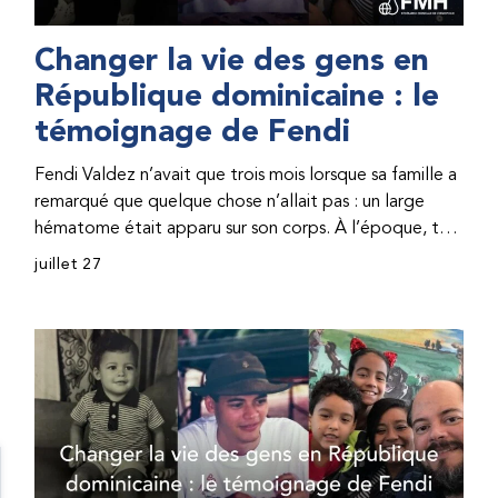
Changer la vie des gens en
République dominicaine : le
témoignage de Fendi
Fendi Valdez n’avait que trois mois lorsque sa famille a
remarqué que quelque chose n’allait pas : un large
hématome était apparu sur son corps. À l’époque, très
peu de professionnel·les de santé de République
juillet 27
dominicaine connaissaient l’hémophilie, ce qui rendait
son diagnostic difficile. Même en cas de diagnostic
correct, le traitement était encore largement
indisponible. Les concentrés de facteur étaient chers
et difficiles à se procurer. Afin que son traitement dure
plus longtemps, Fendi prenait parfois une dose
inférieure à celle prescrite. À cause de ces soins limités,
il avait fréquemment des saignements, manquait
l’école, était hospitalisé, et a fini par développer des