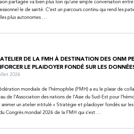
sion partagée va bien plus loin qu’une simple conversation entre
essionnel·le de santé. C’est un parcours continu qui rend les pati
lles plus autonomes …
 ATELIER DE LA FMH À DESTINATION DES ONM P
NFORCER LE PLAIDOYER FONDÉ SUR LES DONNÉE
juillet 2026
édération mondiale de l’hémophilie (FMH) a eu le plaisir de coll
au de l’Association des nations de l’Asie du Sud-Est pour l’hém
 animer un atelier intitulé « Stratégie et plaidoyer fondés sur le
 du Congrès mondial 2026 de la FMH qui s’est …