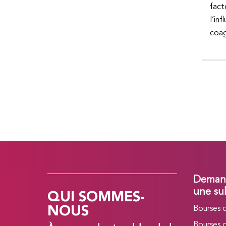
fact
l’in
coag
Demand
QUI SOMMES-
une su
NOUS
Bourses 
Bourses 