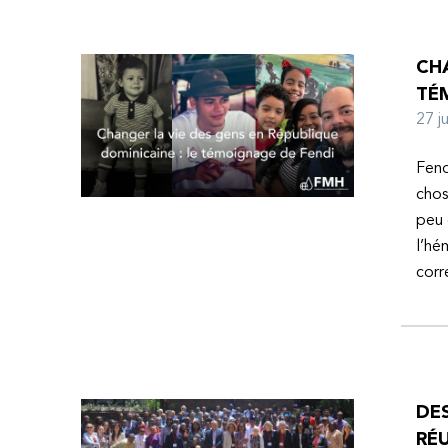
CHA
TÉ
27 
Fend
chos
peu 
l’hé
corr
DE
RÉU