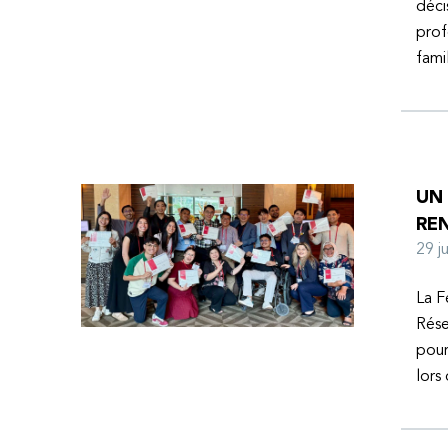
déci
prof
fami
UN
RE
29 
La F
Rése
pour
lors