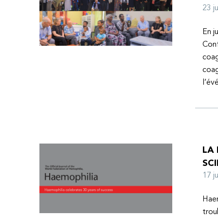
23 
En j
Conf
coag
coag
l’é
LA
SCI
17 
Haem
trou