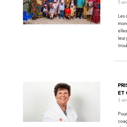
l’espoir d’une vie meilleure.
5 a
Les 
mond
elle
leur
tro
PRI
ET
3 a
Pour
coag