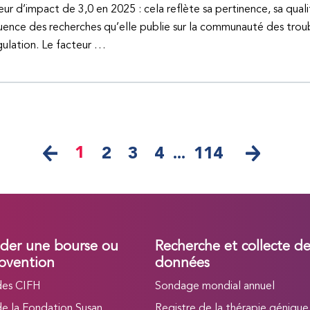
eur d’impact de 3,0 en 2025 : cela reflète sa pertinence, sa quali
fluence des recherches qu’elle publie sur la communauté des trou
ulation. Le facteur …
1
2
3
4
...
114
er une bourse ou
Recherche et collecte d
bvention
données
des CIFH
Sondage mondial annuel
de la Fondation Susan
Registre de la thérapie génique