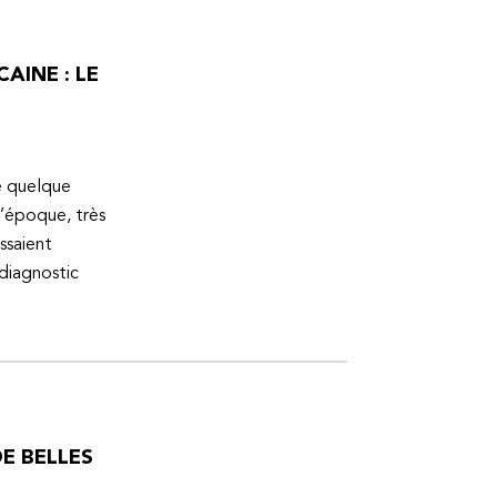
AINE : LE
ue quelque
l’époque, très
ssaient
 diagnostic
E BELLES