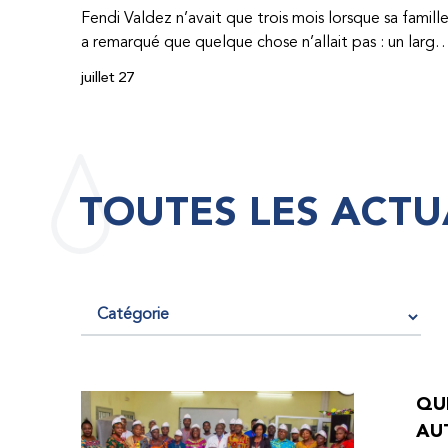
Fendi Valdez n’avait que trois mois lorsque sa famill
a remarqué que quelque chose n’allait pas : un large
hématome était apparu sur son corps. À l’époque,
juillet 27
très peu de professionnel·les de santé de
République dominicaine connaissaient l’hémophilie,
ce qui rendait son diagnostic difficile. Même en cas
de diagnostic correct, le traitement était encore
largement indisponible. Les concentrés de facteur
TOUTES LES ACTU
étaient chers et difficiles à se procurer. Afin que son
traitement dure plus longtemps, Fendi prenait
parfois une dose inférieure à celle prescrite. À cause
de ces soins limités, il avait fréquemment des
saignements, manquait l’école, était hospitalisé, et 
fini par développer des problèmes très graves aux
deux genoux. Ce n’est que lorsque Fendi a
commencé à recevoir des dons de facteur fournis
QUE
par le Programme d’aide humanitaire de la
AU
Fédération mondiale de l’hémophilie qu’il a retrouv