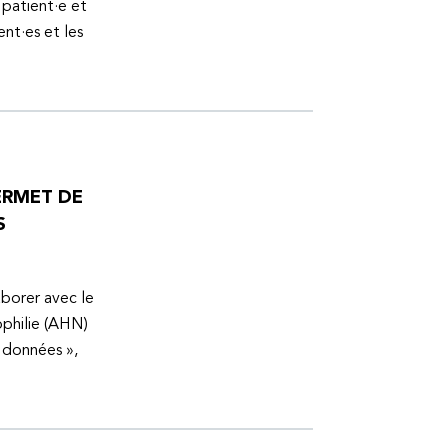
 patient·e et
ent·es et les
ERMET DE
S
aborer avec le
ophilie (AHN)
s données »,