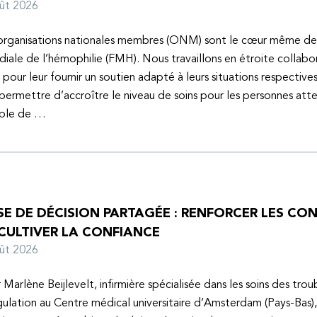
oût 2026
organisations nationales membres (ONM) sont le cœur même de
iale de l’hémophilie (FMH). Nous travaillons en étroite collabo
s pour leur fournir un soutien adapté à leurs situations respective
 permettre d’accroître le niveau de soins pour les personnes atte
uble de …
SE DE DÉCISION PARTAGÉE : RENFORCER LES C
 CULTIVER LA CONFIANCE
oût 2026
 Marlène Beijlevelt, infirmière spécialisée dans les soins des trou
ulation au Centre médical universitaire d’Amsterdam (Pays-Bas), 