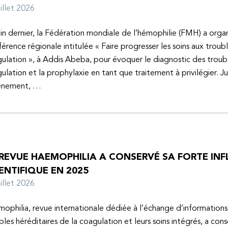
juillet 2026
uin dernier, la Fédération mondiale de l’hémophilie (FMH) a organ
érence régionale intitulée « Faire progresser les soins aux troubl
ulation », à Addis Abeba, pour évoquer le diagnostic des troubl
ulation et la prophylaxie en tant que traitement à privilégier. J
vénement, …
 REVUE HAEMOPHILIA A CONSERVÉ SA FORTE IN
ENTIFIQUE EN 2025
juillet 2026
ophilia, revue internationale dédiée à l’échange d’informations 
bles héréditaires de la coagulation et leurs soins intégrés, a con