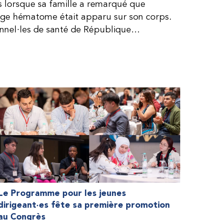
is lorsque sa famille a remarqué que
arge hématome était apparu sur son corps.
onnel·les de santé de République
lie, ce qui rendait son diagnostic difficile.
, le traitement était encore largement
teur étaient chers et difficiles à se
 dure plus longtemps, Fendi prenait parfois
e. À cause de ces soins limités, il avait
ait l’école, était hospitalisé, et a fini
ès graves aux deux genoux. Ce n’est que
ir des dons de facteur fournis par le
la Fédération mondiale de l’hémophilie
 meilleure.
Le Programme pour les jeunes
dirigeant·es fête sa première promotion
au Congrès