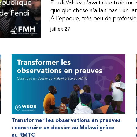
Fendi Valdez n’avait que trois mo
quelque chose n’allait pas : un l
À l’époque, très peu de professi
dominicaine connaissaient l’hémophi
juillet 27
Même en cas de diagnostic correct
indisponible. Les concentrés de fac
procurer. Afin que son traitement
une dose inférieure à celle prescrit
fréquemment des saignements, manqu
par développer des problèmes tr
lorsque Fendi a commencé à recevo
Programme d’aide humanitaire de 
qu’il a retrouvé l’espoir d’une vie
Transformer les observations en preuves
: construire un dossier au Malawi grâce
au RMTC