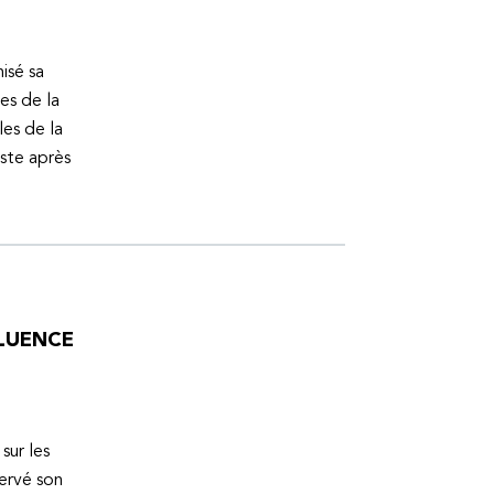
isé sa
es de la
es de la
uste après
FLUENCE
sur les
servé son