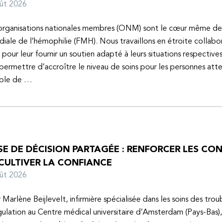
oût 2026
organisations nationales membres (ONM) sont le cœur même de
iale de l’hémophilie (FMH). Nous travaillons en étroite collabo
s pour leur fournir un soutien adapté à leurs situations respective
 permettre d’accroître le niveau de soins pour les personnes atte
uble de …
SE DE DÉCISION PARTAGÉE : RENFORCER LES C
 CULTIVER LA CONFIANCE
oût 2026
 Marlène Beijlevelt, infirmière spécialisée dans les soins des trou
ulation au Centre médical universitaire d’Amsterdam (Pays-Bas), 