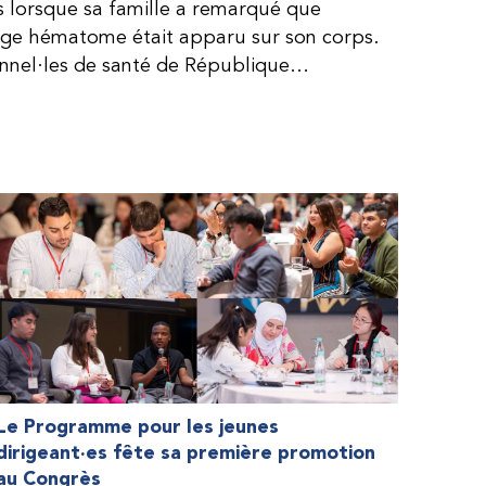
is lorsque sa famille a remarqué que
arge hématome était apparu sur son corps.
onnel·les de santé de République
lie, ce qui rendait son diagnostic difficile.
, le traitement était encore largement
teur étaient chers et difficiles à se
 dure plus longtemps, Fendi prenait parfois
e. À cause de ces soins limités, il avait
ait l’école, était hospitalisé, et a fini
ès graves aux deux genoux. Ce n’est que
ir des dons de facteur fournis par le
la Fédération mondiale de l’hémophilie
 meilleure.
Le Programme pour les jeunes
dirigeant·es fête sa première promotion
au Congrès