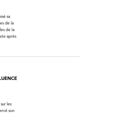
isé sa
es de la
es de la
uste après
FLUENCE
sur les
servé son