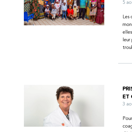
l’espoir d’une vie meilleure.
5 a
Les 
mond
elle
leur
tro
PRI
ET
3 a
Pour
coag