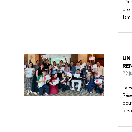
déci
prof
fami
UN
RE
29 
La F
Rése
pour
lors