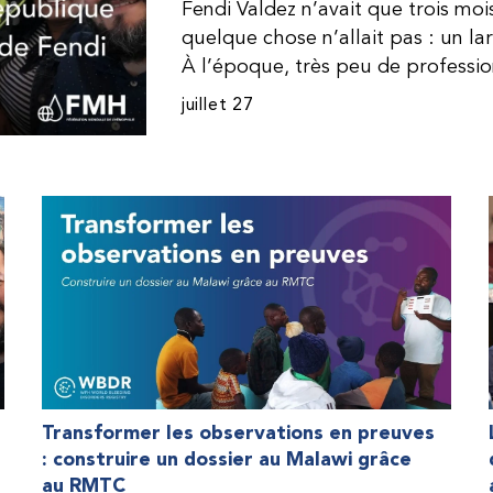
Fendi Valdez n’avait que trois mo
quelque chose n’allait pas : un l
À l’époque, très peu de professi
dominicaine connaissaient l’hémophi
juillet 27
Même en cas de diagnostic correct
indisponible. Les concentrés de fac
procurer. Afin que son traitement
une dose inférieure à celle prescrit
fréquemment des saignements, manqu
par développer des problèmes tr
lorsque Fendi a commencé à recevo
Programme d’aide humanitaire de 
qu’il a retrouvé l’espoir d’une vie
Transformer les observations en preuves
: construire un dossier au Malawi grâce
au RMTC