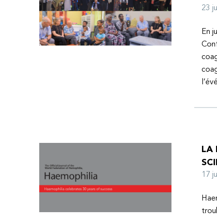
23 
En j
Conf
coag
coag
l’é
LA
SCI
17 
Haem
trou