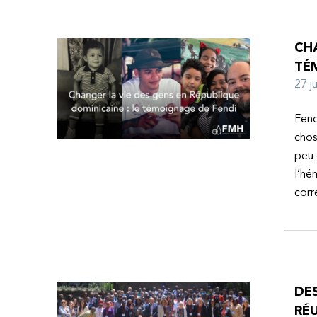
CHA
TÉ
27 
Fend
chos
peu 
l’hé
corr
DE
RÉU