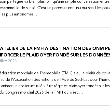
sion partagée va bien plus loin qu’une simple conversation entre
essionnel·le de santé. C’est un parcours continu qui rend les pati
lles plus autonomes …
 ATELIER DE LA FMH À DESTINATION DES ONM P
NFORCER LE PLAIDOYER FONDÉ SUR LES DONNÉE
juillet 2026
édération mondiale de l’hémophilie (FMH) a eu le plaisir de coll
au de l’Association des nations de l’Asie du Sud-Est pour l’hém
 animer un atelier intitulé « Stratégie et plaidoyer fondés sur le
 du Congrès mondial 2026 de la FMH qui s’est …