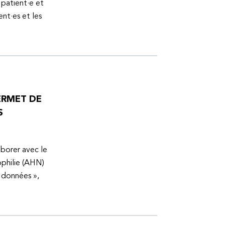
 patient·e et
ent·es et les
ERMET DE
S
aborer avec le
ophilie (AHN)
s données »,