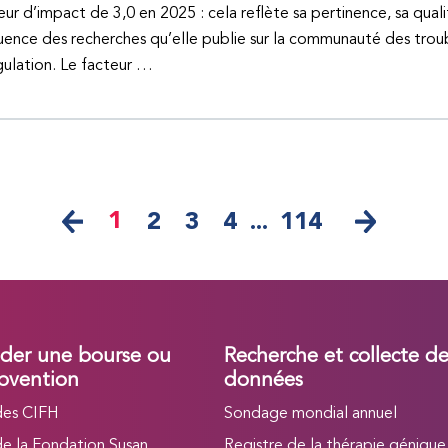
eur d’impact de 3,0 en 2025 : cela reflète sa pertinence, sa quali
fluence des recherches qu’elle publie sur la communauté des trou
ulation. Le facteur …
1
2
3
4
...
114
er une bourse ou
Recherche et collecte d
bvention
données
des CIFH
Sondage mondial annuel
de la Fondation Susan
Registre de la thérapie génique