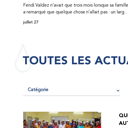
Fendi Valdez n’avait que trois mois lorsque sa famill
a remarqué que quelque chose n’allait pas : un large
hématome était apparu sur son corps. À l’époque,
juillet 27
très peu de professionnel·les de santé de
République dominicaine connaissaient l’hémophilie,
ce qui rendait son diagnostic difficile. Même en cas
de diagnostic correct, le traitement était encore
largement indisponible. Les concentrés de facteur
TOUTES LES ACTU
étaient chers et difficiles à se procurer. Afin que son
traitement dure plus longtemps, Fendi prenait
parfois une dose inférieure à celle prescrite. À cause
de ces soins limités, il avait fréquemment des
saignements, manquait l’école, était hospitalisé, et 
fini par développer des problèmes très graves aux
deux genoux. Ce n’est que lorsque Fendi a
commencé à recevoir des dons de facteur fournis
QUE
par le Programme d’aide humanitaire de la
AU
Fédération mondiale de l’hémophilie qu’il a retrouv