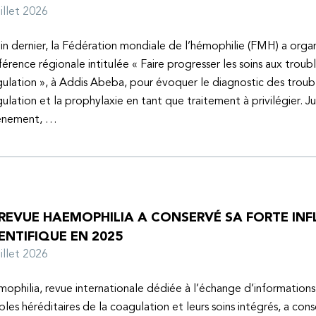
juillet 2026
uin dernier, la Fédération mondiale de l’hémophilie (FMH) a organ
érence régionale intitulée « Faire progresser les soins aux troubl
ulation », à Addis Abeba, pour évoquer le diagnostic des troubl
ulation et la prophylaxie en tant que traitement à privilégier. J
vénement, …
 REVUE HAEMOPHILIA A CONSERVÉ SA FORTE IN
ENTIFIQUE EN 2025
juillet 2026
ophilia, revue internationale dédiée à l’échange d’informations 
bles héréditaires de la coagulation et leurs soins intégrés, a con