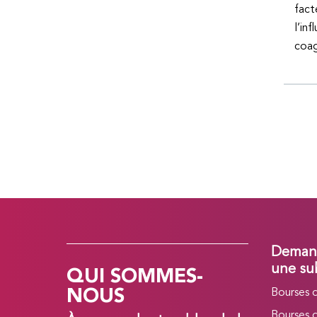
fact
l’in
coag
Demand
QUI SOMMES-
une su
NOUS
Bourses 
Bourses 