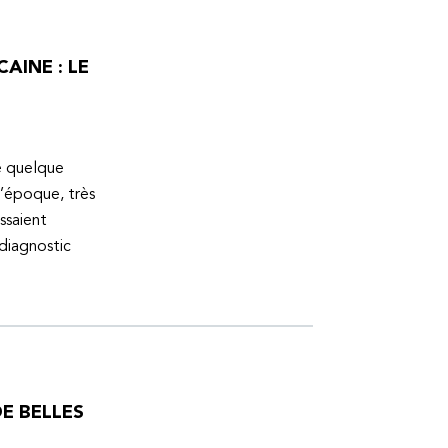
AINE : LE
ue quelque
l’époque, très
ssaient
 diagnostic
E BELLES