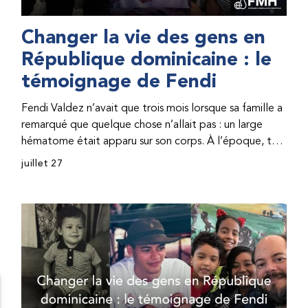
Changer la vie des gens en
République dominicaine : le
témoignage de Fendi
Fendi Valdez n’avait que trois mois lorsque sa famille a
remarqué que quelque chose n’allait pas : un large
hématome était apparu sur son corps. À l’époque, très
peu de professionnel·les de santé de République
juillet 27
dominicaine connaissaient l’hémophilie, ce qui rendait
son diagnostic difficile. Même en cas de diagnostic
correct, le traitement était encore largement
indisponible. Les concentrés de facteur étaient chers
et difficiles à se procurer. Afin que son traitement dure
plus longtemps, Fendi prenait parfois une dose
inférieure à celle prescrite. À cause de ces soins limités,
il avait fréquemment des saignements, manquait
l’école, était hospitalisé, et a fini par développer des