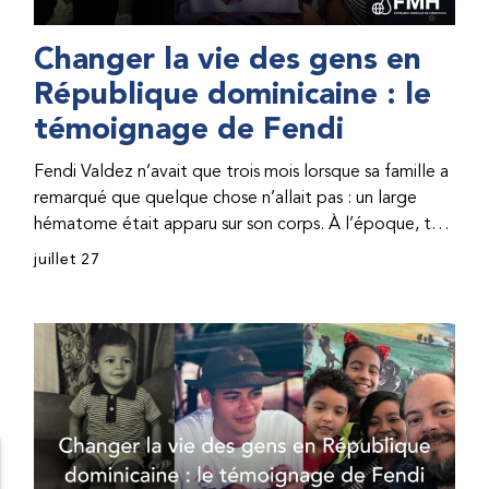
Changer la vie des gens en
République dominicaine : le
témoignage de Fendi
Fendi Valdez n’avait que trois mois lorsque sa famille a
remarqué que quelque chose n’allait pas : un large
hématome était apparu sur son corps. À l’époque, très
peu de professionnel·les de santé de République
juillet 27
dominicaine connaissaient l’hémophilie, ce qui rendait
son diagnostic difficile. Même en cas de diagnostic
correct, le traitement était encore largement
indisponible. Les concentrés de facteur étaient chers
et difficiles à se procurer. Afin que son traitement dure
plus longtemps, Fendi prenait parfois une dose
inférieure à celle prescrite. À cause de ces soins limités,
il avait fréquemment des saignements, manquait
l’école, était hospitalisé, et a fini par développer des