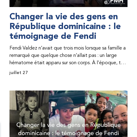
Changer la vie des gens en
République dominicaine : le
témoignage de Fendi
Fendi Valdez n’avait que trois mois lorsque sa famille a
remarqué que quelque chose n’allait pas : un large
hématome était apparu sur son corps. À l’époque, très
peu de professionnel·les de santé de République
juillet 27
dominicaine connaissaient l’hémophilie, ce qui rendait
son diagnostic difficile. Même en cas de diagnostic
correct, le traitement était encore largement
indisponible. Les concentrés de facteur étaient chers
et difficiles à se procurer. Afin que son traitement dure
plus longtemps, Fendi prenait parfois une dose
inférieure à celle prescrite. À cause de ces soins limités,
il avait fréquemment des saignements, manquait
l’école, était hospitalisé, et a fini par développer des