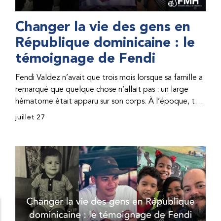
Changer la vie des gens en
République dominicaine : le
témoignage de Fendi
Fendi Valdez n’avait que trois mois lorsque sa famille a
remarqué que quelque chose n’allait pas : un large
hématome était apparu sur son corps. À l’époque, très
peu de professionnel·les de santé de République
juillet 27
dominicaine connaissaient l’hémophilie, ce qui rendait
son diagnostic difficile. Même en cas de diagnostic
correct, le traitement était encore largement
indisponible. Les concentrés de facteur étaient chers
et difficiles à se procurer. Afin que son traitement dure
plus longtemps, Fendi prenait parfois une dose
inférieure à celle prescrite. À cause de ces soins limités,
il avait fréquemment des saignements, manquait
l’école, était hospitalisé, et a fini par développer des