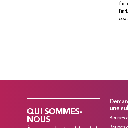
fact
l’in
coag
Demand
QUI SOMMES-
une su
NOUS
Bourses 
Bourses 