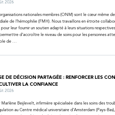
oût 2026
organisations nationales membres (ONM) sont le cœur même de
iale de l’hémophilie (FMH). Nous travaillons en étroite collabo
s pour leur fournir un soutien adapté à leurs situations respective
 permettre d’accroître le niveau de soins pour les personnes atte
uble de …
SE DE DÉCISION PARTAGÉE : RENFORCER LES C
 CULTIVER LA CONFIANCE
oût 2026
 Marlène Beijlevelt, infirmière spécialisée dans les soins des trou
ulation au Centre médical universitaire d’Amsterdam (Pays-Bas), 