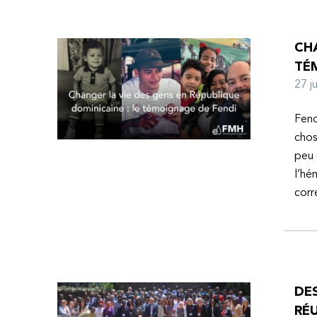
CHA
TÉ
27 
Fend
chos
peu 
l’hé
corr
DE
RÉU