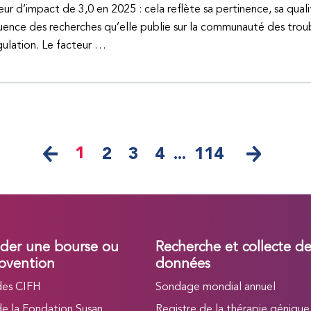
eur d’impact de 3,0 en 2025 : cela reflète sa pertinence, sa quali
fluence des recherches qu’elle publie sur la communauté des trou
ulation. Le facteur …
1
2
3
4
...
114
er une bourse ou
Recherche et collecte d
bvention
données
des CIFH
Sondage mondial annuel
de la Fondation Susan
Registre de la thérapie génique