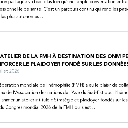
sion partagée va bien plus loin qu’une simple conversation entre
essionnel·le de santé. C’est un parcours continu qui rend les pati
lles plus autonomes …
 ATELIER DE LA FMH À DESTINATION DES ONM P
NFORCER LE PLAIDOYER FONDÉ SUR LES DONNÉE
juillet 2026
édération mondiale de l’hémophilie (FMH) a eu le plaisir de coll
au de l’Association des nations de l’Asie du Sud-Est pour l’hém
 animer un atelier intitulé « Stratégie et plaidoyer fondés sur le
 du Congrès mondial 2026 de la FMH qui s’est …