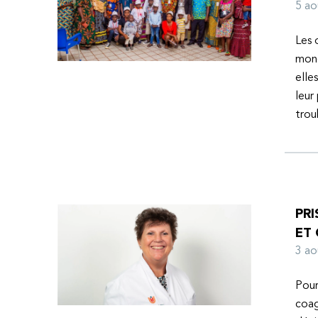
l’espoir d’une vie meilleure.
5 a
Les 
mond
elle
leur
tro
PRI
ET
3 a
Pour
coag