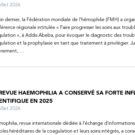
juillet 2026
uin dernier, la Fédération mondiale de l’hémophilie (FMH) a organ
érence régionale intitulée « Faire progresser les soins aux troubl
ulation », à Addis Abeba, pour évoquer le diagnostic des troubl
ulation et la prophylaxie en tant que traitement à privilégier. J
vénement, …
 REVUE HAEMOPHILIA A CONSERVÉ SA FORTE IN
ENTIFIQUE EN 2025
juillet 2026
ophilia, revue internationale dédiée à l’échange d’informations 
bles héréditaires de la coagulation et leurs soins intégrés, a con