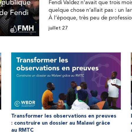
Fendi Valdez n’avait que trois mo
quelque chose n’allait pas : un l
À l’époque, très peu de professi
dominicaine connaissaient l’hémophi
juillet 27
Même en cas de diagnostic correct
indisponible. Les concentrés de fac
procurer. Afin que son traitement
une dose inférieure à celle prescrit
fréquemment des saignements, manqu
par développer des problèmes tr
lorsque Fendi a commencé à recevo
Programme d’aide humanitaire de 
qu’il a retrouvé l’espoir d’une vie
Transformer les observations en preuves
: construire un dossier au Malawi grâce
au RMTC