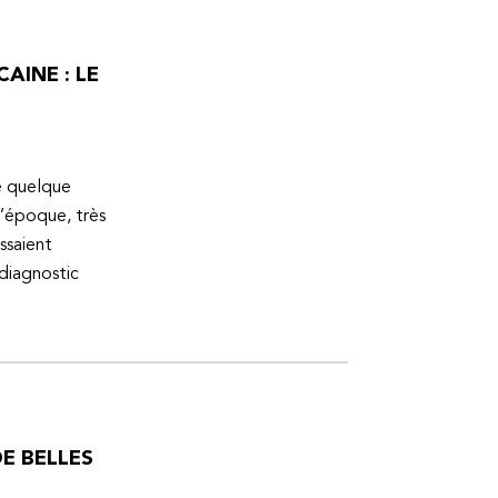
AINE : LE
ue quelque
l’époque, très
ssaient
 diagnostic
E BELLES