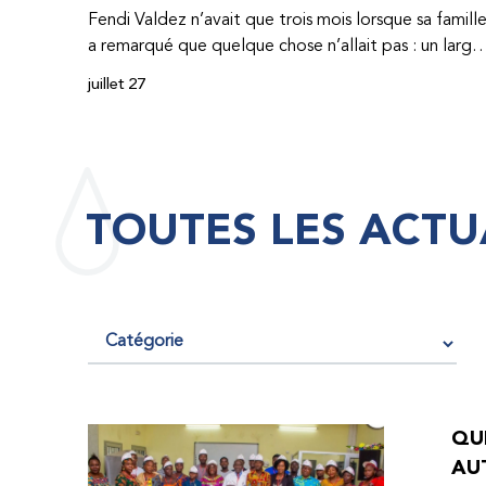
Fendi Valdez n’avait que trois mois lorsque sa famill
a remarqué que quelque chose n’allait pas : un large
hématome était apparu sur son corps. À l’époque,
juillet 27
très peu de professionnel·les de santé de
République dominicaine connaissaient l’hémophilie,
ce qui rendait son diagnostic difficile. Même en cas
de diagnostic correct, le traitement était encore
largement indisponible. Les concentrés de facteur
TOUTES LES ACTU
étaient chers et difficiles à se procurer. Afin que son
traitement dure plus longtemps, Fendi prenait
parfois une dose inférieure à celle prescrite. À cause
de ces soins limités, il avait fréquemment des
saignements, manquait l’école, était hospitalisé, et 
fini par développer des problèmes très graves aux
deux genoux. Ce n’est que lorsque Fendi a
commencé à recevoir des dons de facteur fournis
QUE
par le Programme d’aide humanitaire de la
AU
Fédération mondiale de l’hémophilie qu’il a retrouv