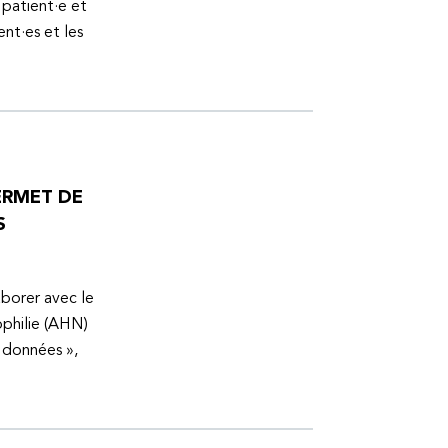
 patient·e et
ent·es et les
ERMET DE
S
aborer avec le
ophilie (AHN)
s données »,