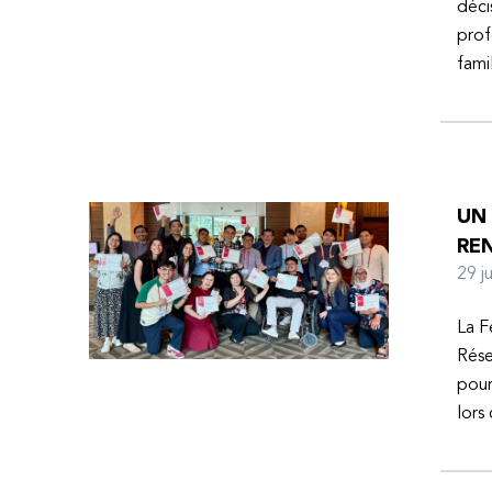
déci
prof
fami
UN
RE
29 
La F
Rése
pour
lors