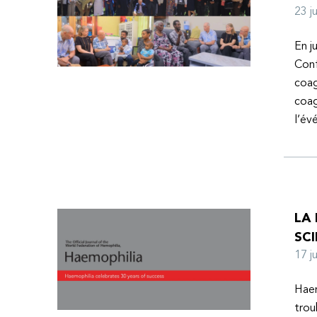
23 
En j
Conf
coag
coag
l’é
LA
SCI
17 
Haem
trou