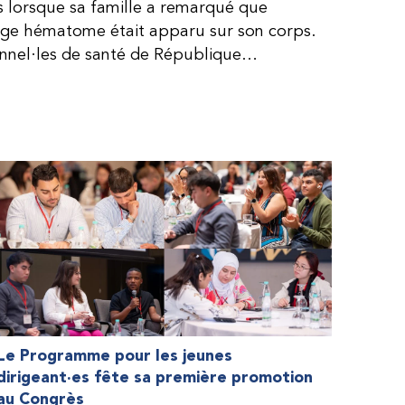
is lorsque sa famille a remarqué que
arge hématome était apparu sur son corps.
onnel·les de santé de République
lie, ce qui rendait son diagnostic difficile.
, le traitement était encore largement
teur étaient chers et difficiles à se
 dure plus longtemps, Fendi prenait parfois
e. À cause de ces soins limités, il avait
ait l’école, était hospitalisé, et a fini
ès graves aux deux genoux. Ce n’est que
ir des dons de facteur fournis par le
la Fédération mondiale de l’hémophilie
 meilleure.
Le Programme pour les jeunes
dirigeant·es fête sa première promotion
au Congrès