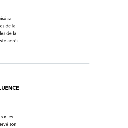
isé sa
es de la
es de la
uste après
FLUENCE
sur les
servé son