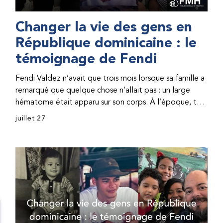
Changer la vie des gens en
République dominicaine : le
témoignage de Fendi
Fendi Valdez n’avait que trois mois lorsque sa famille a
remarqué que quelque chose n’allait pas : un large
hématome était apparu sur son corps. À l’époque, très
peu de professionnel·les de santé de République
juillet 27
dominicaine connaissaient l’hémophilie, ce qui rendait
son diagnostic difficile. Même en cas de diagnostic
correct, le traitement était encore largement
indisponible. Les concentrés de facteur étaient chers
et difficiles à se procurer. Afin que son traitement dure
plus longtemps, Fendi prenait parfois une dose
inférieure à celle prescrite. À cause de ces soins limités,
il avait fréquemment des saignements, manquait
l’école, était hospitalisé, et a fini par développer des