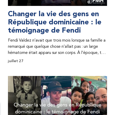
Changer la vie des gens en
République dominicaine : le
témoignage de Fendi
Fendi Valdez n’avait que trois mois lorsque sa famille a
remarqué que quelque chose n’allait pas : un large
hématome était apparu sur son corps. À l’époque, très
peu de professionnel·les de santé de République
juillet 27
dominicaine connaissaient l’hémophilie, ce qui rendait
son diagnostic difficile. Même en cas de diagnostic
correct, le traitement était encore largement
indisponible. Les concentrés de facteur étaient chers
et difficiles à se procurer. Afin que son traitement dure
plus longtemps, Fendi prenait parfois une dose
inférieure à celle prescrite. À cause de ces soins limités,
il avait fréquemment des saignements, manquait
l’école, était hospitalisé, et a fini par développer des