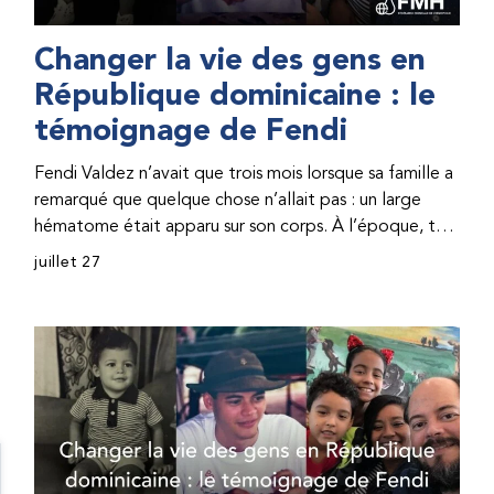
Changer la vie des gens en
République dominicaine : le
témoignage de Fendi
Fendi Valdez n’avait que trois mois lorsque sa famille a
remarqué que quelque chose n’allait pas : un large
hématome était apparu sur son corps. À l’époque, très
peu de professionnel·les de santé de République
juillet 27
dominicaine connaissaient l’hémophilie, ce qui rendait
son diagnostic difficile. Même en cas de diagnostic
correct, le traitement était encore largement
indisponible. Les concentrés de facteur étaient chers
et difficiles à se procurer. Afin que son traitement dure
plus longtemps, Fendi prenait parfois une dose
inférieure à celle prescrite. À cause de ces soins limités,
il avait fréquemment des saignements, manquait
l’école, était hospitalisé, et a fini par développer des