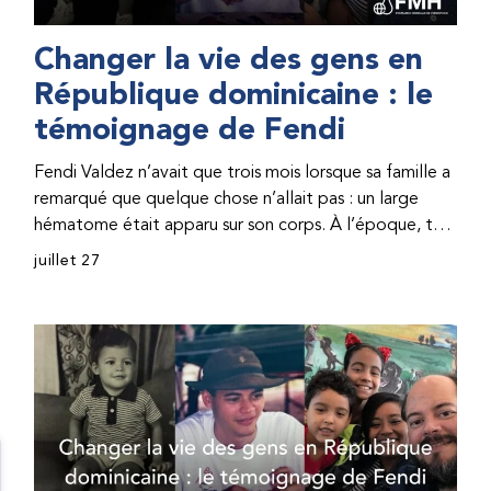
Changer la vie des gens en
République dominicaine : le
témoignage de Fendi
Fendi Valdez n’avait que trois mois lorsque sa famille a
remarqué que quelque chose n’allait pas : un large
hématome était apparu sur son corps. À l’époque, très
peu de professionnel·les de santé de République
juillet 27
dominicaine connaissaient l’hémophilie, ce qui rendait
son diagnostic difficile. Même en cas de diagnostic
correct, le traitement était encore largement
indisponible. Les concentrés de facteur étaient chers
et difficiles à se procurer. Afin que son traitement dure
plus longtemps, Fendi prenait parfois une dose
inférieure à celle prescrite. À cause de ces soins limités,
il avait fréquemment des saignements, manquait
l’école, était hospitalisé, et a fini par développer des