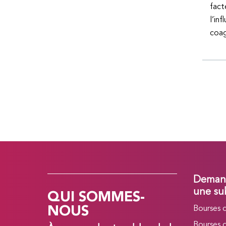
fact
l’in
coag
Demand
QUI SOMMES-
une su
NOUS
Bourses 
Bourses 