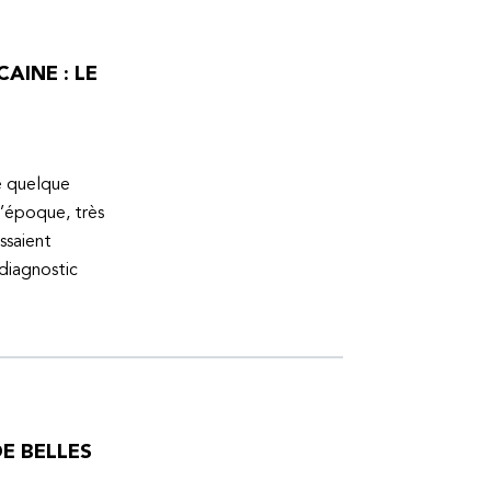
AINE : LE
ue quelque
l’époque, très
ssaient
 diagnostic
E BELLES