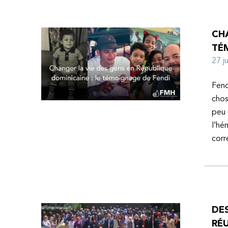
CHA
TÉ
27 
Fend
chos
peu 
l’hé
corr
DE
RÉU