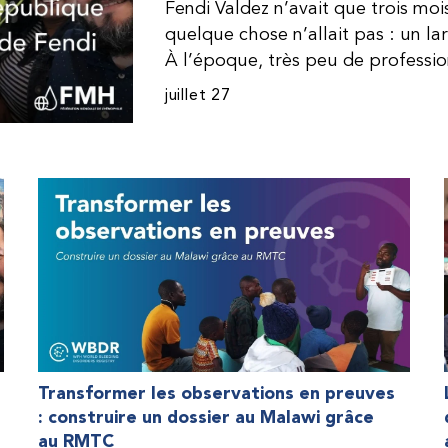
Fendi Valdez n’avait que trois mo
quelque chose n’allait pas : un l
À l’époque, très peu de professi
dominicaine connaissaient l’hémophi
juillet 27
Même en cas de diagnostic correct
indisponible. Les concentrés de fac
procurer. Afin que son traitement
une dose inférieure à celle prescrit
fréquemment des saignements, manqu
par développer des problèmes tr
lorsque Fendi a commencé à recevo
Programme d’aide humanitaire de 
qu’il a retrouvé l’espoir d’une vie
Transformer les observations en preuves
: construire un dossier au Malawi grâce
au RMTC