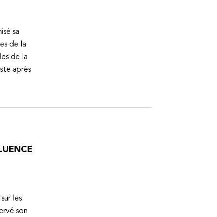
isé sa
es de la
es de la
uste après
FLUENCE
sur les
servé son