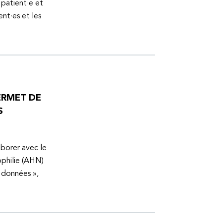
 patient·e et
ent·es et les
ERMET DE
S
aborer avec le
ophilie (AHN)
s données »,