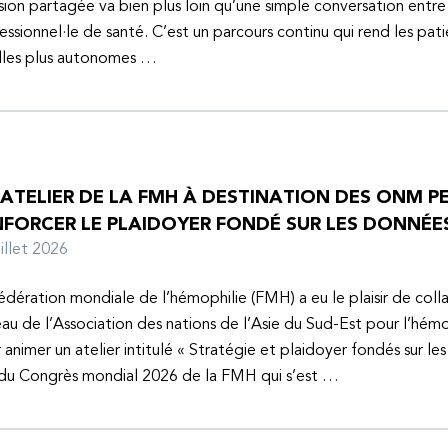
sion partagée va bien plus loin qu’une simple conversation entre
essionnel·le de santé. C’est un parcours continu qui rend les pati
lles plus autonomes …
 ATELIER DE LA FMH À DESTINATION DES ONM P
NFORCER LE PLAIDOYER FONDÉ SUR LES DONNÉE
juillet 2026
édération mondiale de l’hémophilie (FMH) a eu le plaisir de coll
au de l’Association des nations de l’Asie du Sud-Est pour l’hém
 animer un atelier intitulé « Stratégie et plaidoyer fondés sur le
 du Congrès mondial 2026 de la FMH qui s’est …