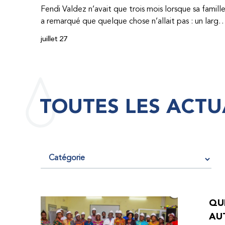
Fendi Valdez n’avait que trois mois lorsque sa famill
a remarqué que quelque chose n’allait pas : un large
hématome était apparu sur son corps. À l’époque,
juillet 27
très peu de professionnel·les de santé de
République dominicaine connaissaient l’hémophilie,
ce qui rendait son diagnostic difficile. Même en cas
de diagnostic correct, le traitement était encore
largement indisponible. Les concentrés de facteur
TOUTES LES ACTU
étaient chers et difficiles à se procurer. Afin que son
traitement dure plus longtemps, Fendi prenait
parfois une dose inférieure à celle prescrite. À cause
de ces soins limités, il avait fréquemment des
saignements, manquait l’école, était hospitalisé, et 
fini par développer des problèmes très graves aux
deux genoux. Ce n’est que lorsque Fendi a
commencé à recevoir des dons de facteur fournis
QUE
par le Programme d’aide humanitaire de la
AU
Fédération mondiale de l’hémophilie qu’il a retrouv