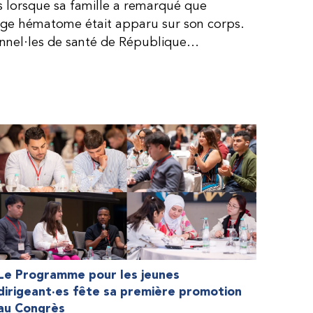
is lorsque sa famille a remarqué que
arge hématome était apparu sur son corps.
onnel·les de santé de République
lie, ce qui rendait son diagnostic difficile.
, le traitement était encore largement
teur étaient chers et difficiles à se
 dure plus longtemps, Fendi prenait parfois
e. À cause de ces soins limités, il avait
ait l’école, était hospitalisé, et a fini
ès graves aux deux genoux. Ce n’est que
ir des dons de facteur fournis par le
la Fédération mondiale de l’hémophilie
 meilleure.
Le Programme pour les jeunes
dirigeant·es fête sa première promotion
au Congrès