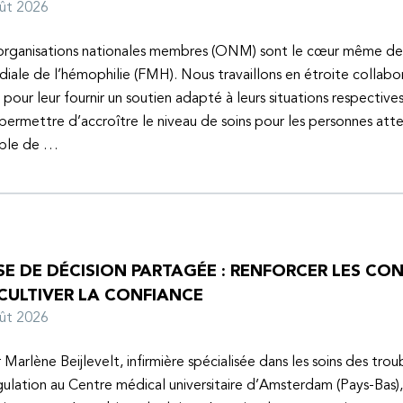
oût 2026
organisations nationales membres (ONM) sont le cœur même de
iale de l’hémophilie (FMH). Nous travaillons en étroite collabo
s pour leur fournir un soutien adapté à leurs situations respective
 permettre d’accroître le niveau de soins pour les personnes atte
uble de …
SE DE DÉCISION PARTAGÉE : RENFORCER LES C
 CULTIVER LA CONFIANCE
oût 2026
 Marlène Beijlevelt, infirmière spécialisée dans les soins des trou
ulation au Centre médical universitaire d’Amsterdam (Pays-Bas), 