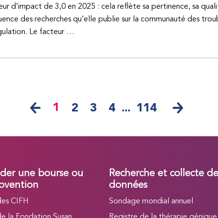
eur d’impact de 3,0 en 2025 : cela reflète sa pertinence, sa quali
fluence des recherches qu’elle publie sur la communauté des trou
ulation. Le facteur …
1
2
3
4
...
114
er une bourse ou
Recherche et collecte d
bvention
données
des CIFH
Sondage mondial annuel
de la Fondation Susan
Registre de la thérapie génique