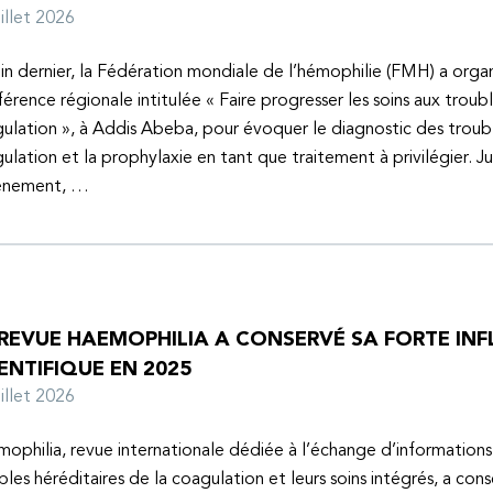
juillet 2026
uin dernier, la Fédération mondiale de l’hémophilie (FMH) a organ
érence régionale intitulée « Faire progresser les soins aux troubl
ulation », à Addis Abeba, pour évoquer le diagnostic des troubl
ulation et la prophylaxie en tant que traitement à privilégier. J
vénement, …
 REVUE HAEMOPHILIA A CONSERVÉ SA FORTE IN
ENTIFIQUE EN 2025
juillet 2026
ophilia, revue internationale dédiée à l’échange d’informations 
bles héréditaires de la coagulation et leurs soins intégrés, a con