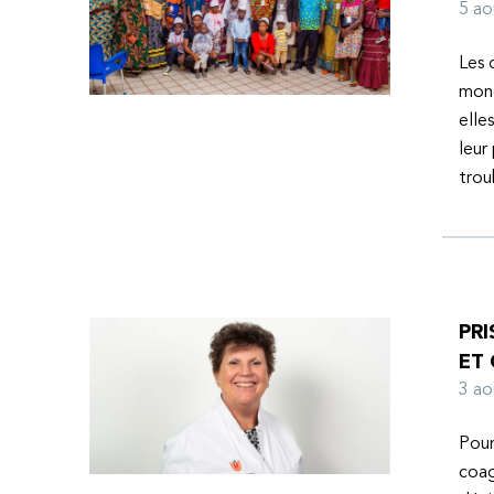
l’espoir d’une vie meilleure.
5 a
Les 
mond
elle
leur
tro
PRI
ET
3 a
Pour
coag