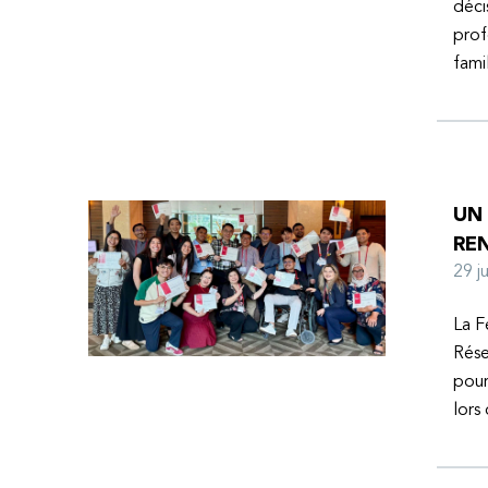
déci
prof
fami
UN
RE
29 
La F
Rése
pour
lors