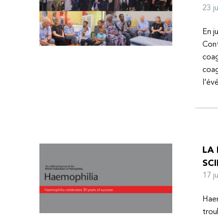
23 
En j
Conf
coag
coag
l’é
LA
SCI
17 
Haem
trou