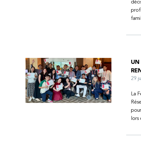
déci
prof
fami
UN
RE
29 
La F
Rése
pour
lors