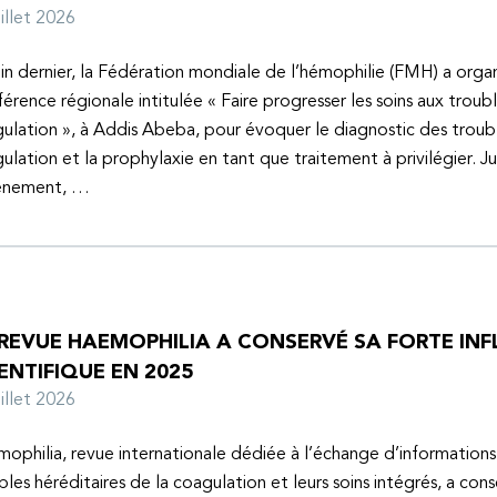
juillet 2026
uin dernier, la Fédération mondiale de l’hémophilie (FMH) a organ
érence régionale intitulée « Faire progresser les soins aux troubl
ulation », à Addis Abeba, pour évoquer le diagnostic des troubl
ulation et la prophylaxie en tant que traitement à privilégier. J
vénement, …
 REVUE HAEMOPHILIA A CONSERVÉ SA FORTE IN
ENTIFIQUE EN 2025
juillet 2026
ophilia, revue internationale dédiée à l’échange d’informations 
bles héréditaires de la coagulation et leurs soins intégrés, a con