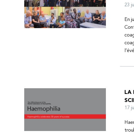
23 
En j
Conf
coag
coag
l’é
LA
SCI
17 
Haem
trou