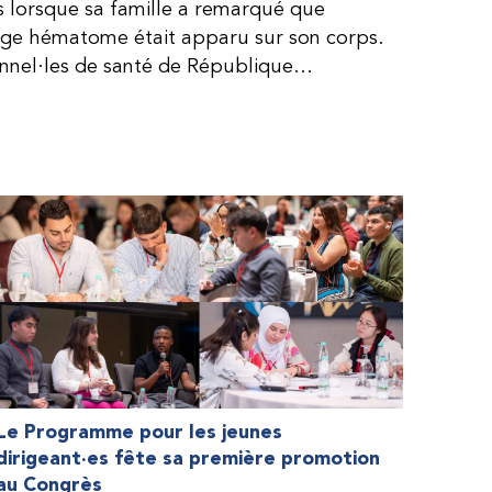
is lorsque sa famille a remarqué que
arge hématome était apparu sur son corps.
onnel·les de santé de République
lie, ce qui rendait son diagnostic difficile.
, le traitement était encore largement
teur étaient chers et difficiles à se
 dure plus longtemps, Fendi prenait parfois
e. À cause de ces soins limités, il avait
ait l’école, était hospitalisé, et a fini
ès graves aux deux genoux. Ce n’est que
ir des dons de facteur fournis par le
la Fédération mondiale de l’hémophilie
 meilleure.
Le Programme pour les jeunes
dirigeant·es fête sa première promotion
au Congrès