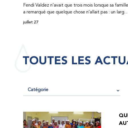
Fendi Valdez n’avait que trois mois lorsque sa famill
a remarqué que quelque chose n’allait pas : un large
hématome était apparu sur son corps. À l’époque,
juillet 27
très peu de professionnel·les de santé de
République dominicaine connaissaient l’hémophilie,
ce qui rendait son diagnostic difficile. Même en cas
de diagnostic correct, le traitement était encore
largement indisponible. Les concentrés de facteur
TOUTES LES ACTU
étaient chers et difficiles à se procurer. Afin que son
traitement dure plus longtemps, Fendi prenait
parfois une dose inférieure à celle prescrite. À cause
de ces soins limités, il avait fréquemment des
saignements, manquait l’école, était hospitalisé, et 
fini par développer des problèmes très graves aux
deux genoux. Ce n’est que lorsque Fendi a
commencé à recevoir des dons de facteur fournis
QUE
par le Programme d’aide humanitaire de la
AU
Fédération mondiale de l’hémophilie qu’il a retrouv