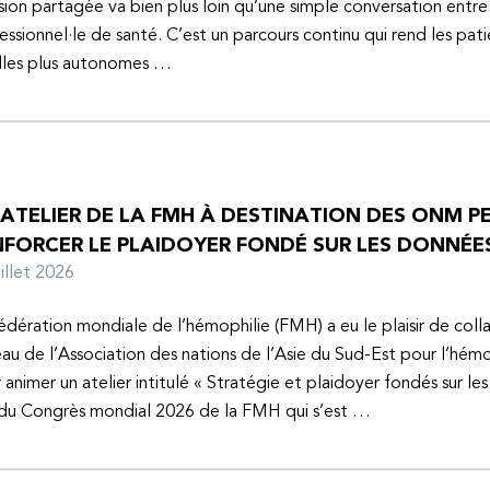
sion partagée va bien plus loin qu’une simple conversation entre
essionnel·le de santé. C’est un parcours continu qui rend les pati
lles plus autonomes …
 ATELIER DE LA FMH À DESTINATION DES ONM P
NFORCER LE PLAIDOYER FONDÉ SUR LES DONNÉE
juillet 2026
édération mondiale de l’hémophilie (FMH) a eu le plaisir de coll
au de l’Association des nations de l’Asie du Sud-Est pour l’hém
 animer un atelier intitulé « Stratégie et plaidoyer fondés sur le
 du Congrès mondial 2026 de la FMH qui s’est …