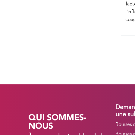
fact
l’in
coag
Demand
QUI SOMMES-
une su
NOUS
Bourses 
Bourses 