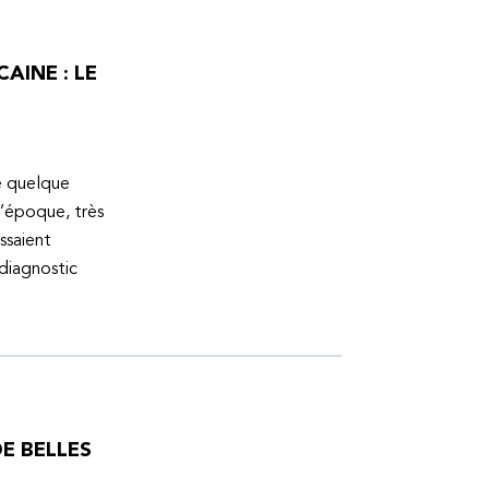
AINE : LE
ue quelque
l’époque, très
ssaient
 diagnostic
E BELLES