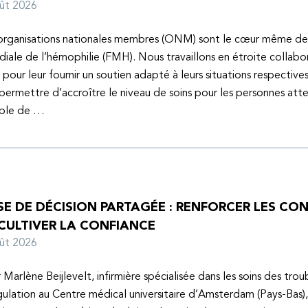
oût 2026
organisations nationales membres (ONM) sont le cœur même de
iale de l’hémophilie (FMH). Nous travaillons en étroite collabo
s pour leur fournir un soutien adapté à leurs situations respective
 permettre d’accroître le niveau de soins pour les personnes atte
uble de …
SE DE DÉCISION PARTAGÉE : RENFORCER LES C
 CULTIVER LA CONFIANCE
oût 2026
 Marlène Beijlevelt, infirmière spécialisée dans les soins des trou
ulation au Centre médical universitaire d’Amsterdam (Pays-Bas), 