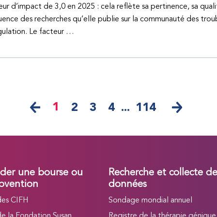
eur d’impact de 3,0 en 2025 : cela reflète sa pertinence, sa quali
fluence des recherches qu’elle publie sur la communauté des trou
ulation. Le facteur …
1
2
3
4
...
114
er une bourse ou
Recherche et collecte d
bvention
données
des CIFH
Sondage mondial annuel
de la Fondation Susan
Registre de la thérapie génique