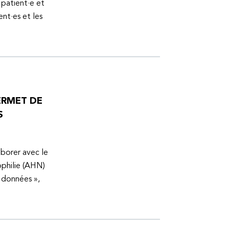
 patient·e et
ent·es et les
ERMET DE
S
aborer avec le
ophilie (AHN)
s données »,