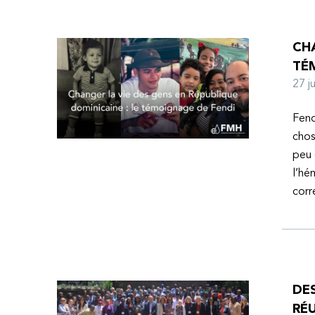
CHA
TÉ
27 
Fend
chos
peu 
l’hé
corr
DE
RÉU