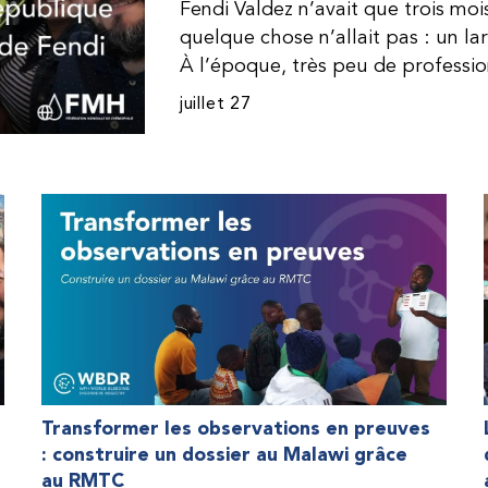
Fendi Valdez n’avait que trois mo
quelque chose n’allait pas : un l
À l’époque, très peu de professi
dominicaine connaissaient l’hémophi
juillet 27
Même en cas de diagnostic correct
indisponible. Les concentrés de fac
procurer. Afin que son traitement
une dose inférieure à celle prescrit
fréquemment des saignements, manqu
par développer des problèmes tr
lorsque Fendi a commencé à recevo
Programme d’aide humanitaire de 
qu’il a retrouvé l’espoir d’une vie
Transformer les observations en preuves
: construire un dossier au Malawi grâce
au RMTC