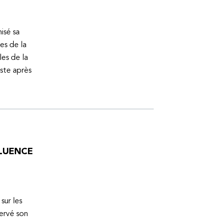
isé sa
es de la
es de la
uste après
FLUENCE
sur les
servé son