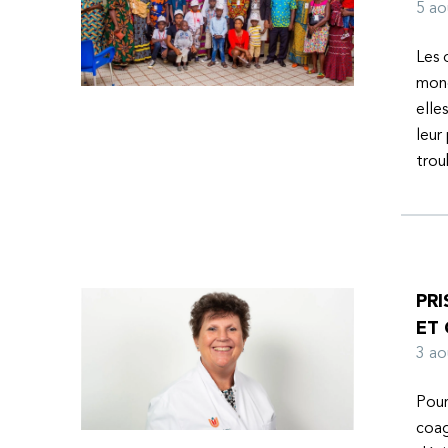
l’espoir d’une vie meilleure.
5 a
Les 
mond
elle
leur
tro
PRI
ET
3 a
Pour
coag