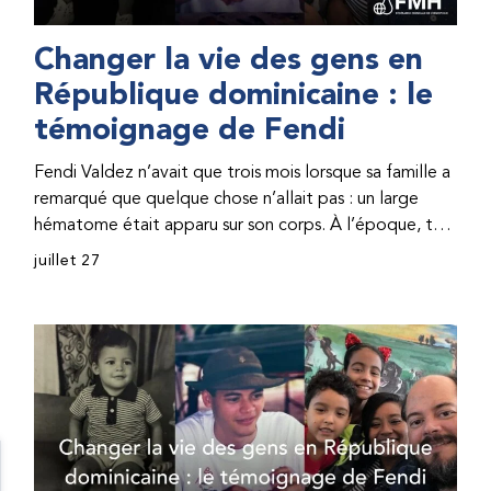
Changer la vie des gens en
République dominicaine : le
témoignage de Fendi
Fendi Valdez n’avait que trois mois lorsque sa famille a
remarqué que quelque chose n’allait pas : un large
hématome était apparu sur son corps. À l’époque, très
peu de professionnel·les de santé de République
juillet 27
dominicaine connaissaient l’hémophilie, ce qui rendait
son diagnostic difficile. Même en cas de diagnostic
correct, le traitement était encore largement
indisponible. Les concentrés de facteur étaient chers
et difficiles à se procurer. Afin que son traitement dure
plus longtemps, Fendi prenait parfois une dose
inférieure à celle prescrite. À cause de ces soins limités,
il avait fréquemment des saignements, manquait
l’école, était hospitalisé, et a fini par développer des