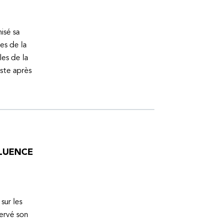
isé sa
es de la
es de la
uste après
FLUENCE
sur les
servé son