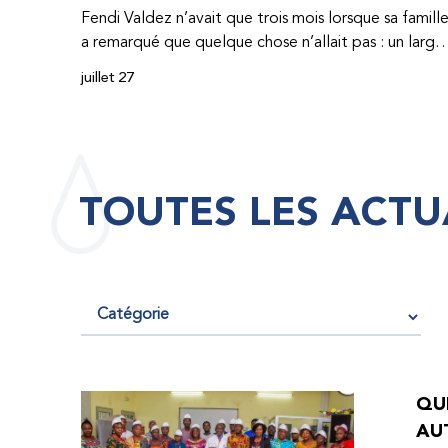
Fendi Valdez n’avait que trois mois lorsque sa famill
a remarqué que quelque chose n’allait pas : un large
hématome était apparu sur son corps. À l’époque,
juillet 27
très peu de professionnel·les de santé de
République dominicaine connaissaient l’hémophilie,
ce qui rendait son diagnostic difficile. Même en cas
de diagnostic correct, le traitement était encore
largement indisponible. Les concentrés de facteur
TOUTES LES ACTU
étaient chers et difficiles à se procurer. Afin que son
traitement dure plus longtemps, Fendi prenait
parfois une dose inférieure à celle prescrite. À cause
de ces soins limités, il avait fréquemment des
saignements, manquait l’école, était hospitalisé, et 
fini par développer des problèmes très graves aux
deux genoux. Ce n’est que lorsque Fendi a
commencé à recevoir des dons de facteur fournis
QUE
par le Programme d’aide humanitaire de la
AU
Fédération mondiale de l’hémophilie qu’il a retrouv