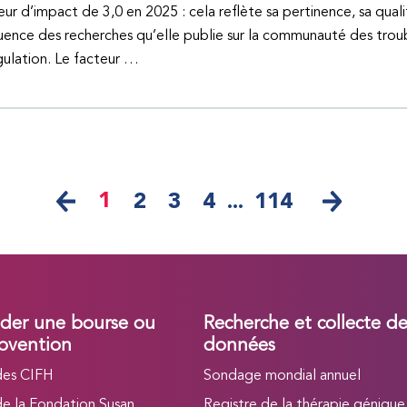
eur d’impact de 3,0 en 2025 : cela reflète sa pertinence, sa quali
fluence des recherches qu’elle publie sur la communauté des trou
ulation. Le facteur …
1
2
3
4
...
114
er une bourse ou
Recherche et collecte d
bvention
données
des CIFH
Sondage mondial annuel
de la Fondation Susan
Registre de la thérapie génique