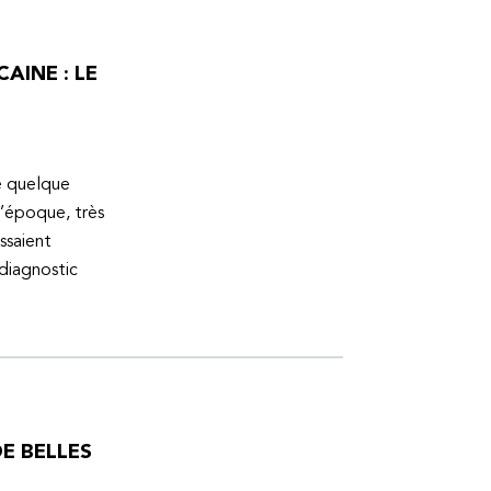
AINE : LE
ue quelque
l’époque, très
ssaient
 diagnostic
E BELLES