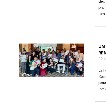
déci
prof
fami
UN
RE
29 
La F
Rése
pour
lors