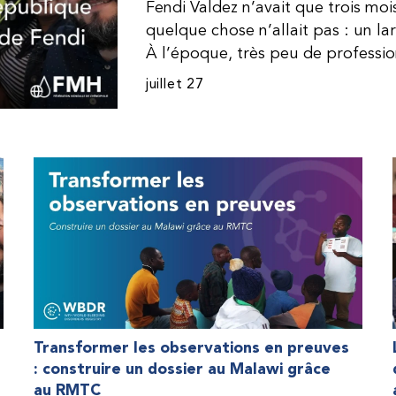
Fendi Valdez n’avait que trois mo
quelque chose n’allait pas : un l
À l’époque, très peu de professi
dominicaine connaissaient l’hémophi
juillet 27
Même en cas de diagnostic correct
indisponible. Les concentrés de fac
procurer. Afin que son traitement
une dose inférieure à celle prescrit
fréquemment des saignements, manqu
par développer des problèmes tr
lorsque Fendi a commencé à recevo
Programme d’aide humanitaire de 
qu’il a retrouvé l’espoir d’une vie
Transformer les observations en preuves
: construire un dossier au Malawi grâce
au RMTC