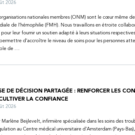
oût 2026
organisations nationales membres (ONM) sont le cœur même de
iale de l’hémophilie (FMH). Nous travaillons en étroite collabo
s pour leur fournir un soutien adapté à leurs situations respective
 permettre d’accroître le niveau de soins pour les personnes atte
uble de …
SE DE DÉCISION PARTAGÉE : RENFORCER LES C
 CULTIVER LA CONFIANCE
oût 2026
 Marlène Beijlevelt, infirmière spécialisée dans les soins des trou
ulation au Centre médical universitaire d’Amsterdam (Pays-Bas), 