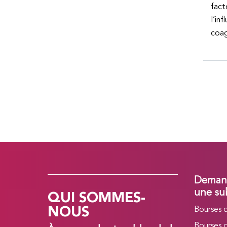
fact
l’in
coag
Demand
QUI SOMMES-
une su
NOUS
Bourses 
Bourses 