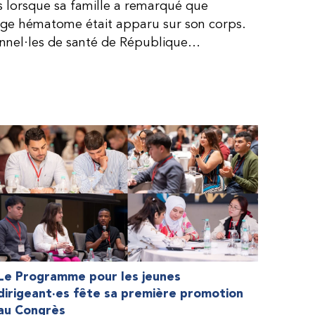
is lorsque sa famille a remarqué que
arge hématome était apparu sur son corps.
onnel·les de santé de République
lie, ce qui rendait son diagnostic difficile.
, le traitement était encore largement
teur étaient chers et difficiles à se
 dure plus longtemps, Fendi prenait parfois
e. À cause de ces soins limités, il avait
ait l’école, était hospitalisé, et a fini
ès graves aux deux genoux. Ce n’est que
ir des dons de facteur fournis par le
la Fédération mondiale de l’hémophilie
 meilleure.
Le Programme pour les jeunes
dirigeant·es fête sa première promotion
au Congrès