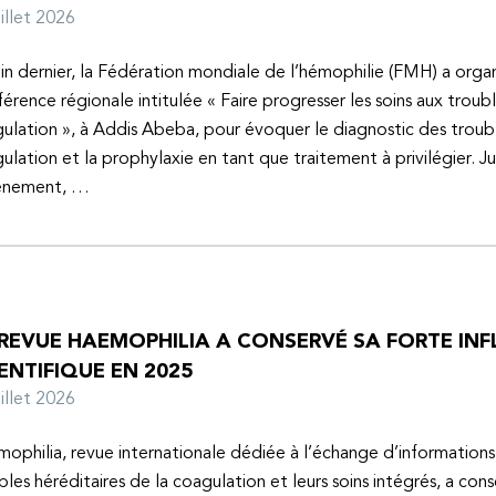
juillet 2026
uin dernier, la Fédération mondiale de l’hémophilie (FMH) a organ
érence régionale intitulée « Faire progresser les soins aux troubl
ulation », à Addis Abeba, pour évoquer le diagnostic des troubl
ulation et la prophylaxie en tant que traitement à privilégier. J
vénement, …
 REVUE HAEMOPHILIA A CONSERVÉ SA FORTE IN
ENTIFIQUE EN 2025
juillet 2026
ophilia, revue internationale dédiée à l’échange d’informations 
bles héréditaires de la coagulation et leurs soins intégrés, a con