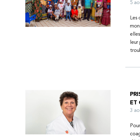
l’espoir d’une vie meilleure.
5 a
Les 
mond
elle
leur
tro
PRI
ET
3 a
Pour
coag