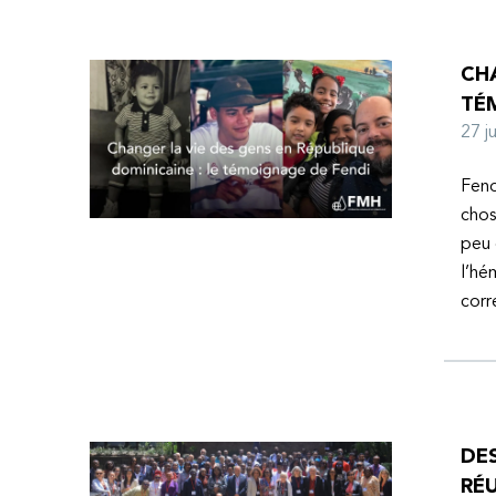
CHA
TÉ
27 
Fend
chos
peu 
l’hé
corr
DE
RÉU