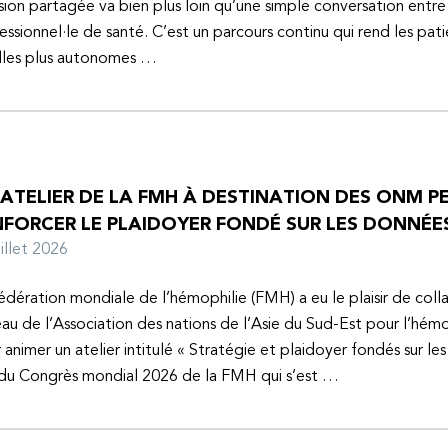
sion partagée va bien plus loin qu’une simple conversation entre
essionnel·le de santé. C’est un parcours continu qui rend les pati
lles plus autonomes …
 ATELIER DE LA FMH À DESTINATION DES ONM P
NFORCER LE PLAIDOYER FONDÉ SUR LES DONNÉE
juillet 2026
édération mondiale de l’hémophilie (FMH) a eu le plaisir de coll
au de l’Association des nations de l’Asie du Sud-Est pour l’hém
 animer un atelier intitulé « Stratégie et plaidoyer fondés sur le
 du Congrès mondial 2026 de la FMH qui s’est …