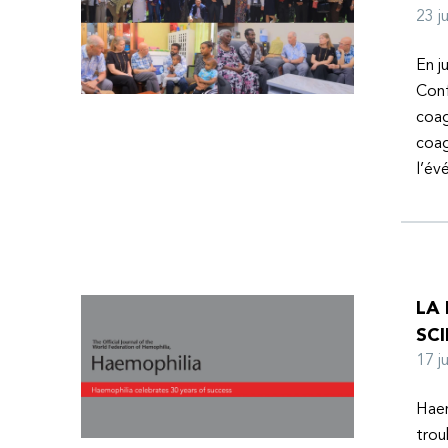
23 
En j
Conf
coag
coag
l’é
LA
SCI
17 
Haem
trou