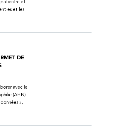
 patient·e et
ent·es et les
ERMET DE
S
aborer avec le
ophilie (AHN)
s données »,