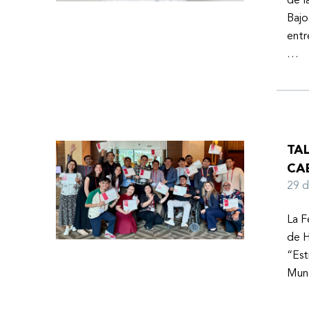
de l
Bajo
entr
…
TA
CA
29 
La F
de H
“Est
Mund