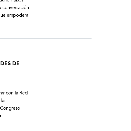
dam, Países
a conversación
a que empodera
ADES DE
ar con la Red
ler
l Congreso
er …