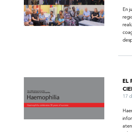
En j
regi
real
coag
desp
EL
CIE
17 
Haem
info
aten