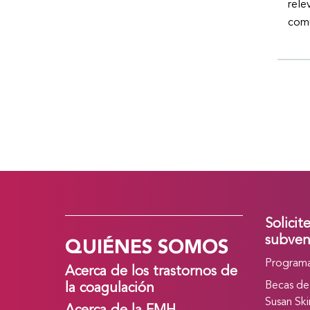
rele
comu
Solicit
QUIÉNES SOMOS
subven
Programa
Acerca de los trastornos de
Becas de
la coagulación
Susan Ski