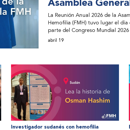
Asamblea General
La Reunión Anual 2026 de la Asam
Hemofilia (FMH) tuvo lugar el día
parte del Congreso Mundial 2026 
incorporación de nuevos miembros 
abril 19
presentación de informes de avanc
evento asistieron representantes
(ONM) de la FMH y otras partes i
Investigador sudanés con hemofilia