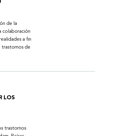
)
ón de la
a colaboración
ealidades a fin
n trastornos de
R LOS
os trastornos