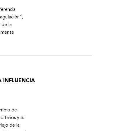
ferencia
oagulación”,
 de la
tamente
 INFLUENCIA
cambio de
ditarios y su
lejo de la