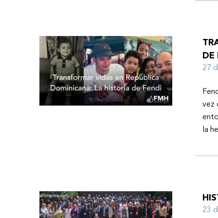
TR
DE 
27 
Fend
vez 
ento
la h
HI
23 