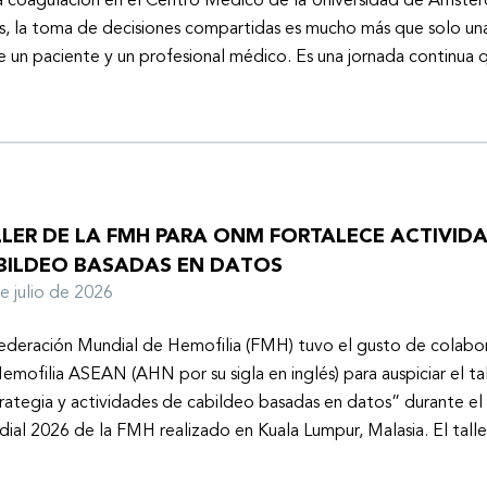
a coagulación en el Centro Médico de la Universidad de Ámster
s, la toma de decisiones compartidas es mucho más que solo un
e un paciente y un profesional médico. Es una jornada continu
LLER DE LA FMH PARA ONM FORTALECE ACTIVID
BILDEO BASADAS EN DATOS
de julio de 2026
ederación Mundial de Hemofilia (FMH) tuvo el gusto de colabor
emofilia ASEAN (AHN por su sigla en inglés) para auspiciar el tal
rategia y actividades de cabildeo basadas en datos” durante e
ial 2026 de la FMH realizado en Kuala Lumpur, Malasia. El tall