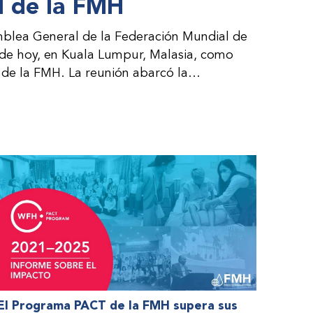
 de la FMH
blea General de la Federación Mundial de
 de hoy, en Kuala Lumpur, Malasia, como
de la FMH. La reunión abarcó la
al consejo directivo de la FMH y la
es por parte de la dirección de la FMH. Al
 de las organizaciones nacionales miembros
nteresadas.
El Programa PACT de la FMH supera sus