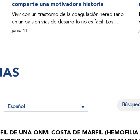
comparte una motivadora historia
Vivir con un trastorno de la coagulación hereditario
en un país en vías de desarrollo no es fácil. Los
problemas se multiplican drásticamente cuando el
junio 11
país también se ve afectado por una guerra civil.
Para Osman Hashim, hombre sudanés con hemofilia
B, la vida no representaba más que retos cotidianos
hasta que la asistencia proporcionada por la
IAS
Federación Mundial de Hemofilia (FMH) y su
Programa de Ayuda Humanitaria salvo su vida.
Español
n
FIL DE UNA ONM: COSTA DE MARFIL (HEMOFILIA