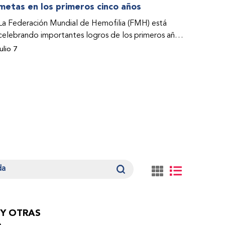
metas en los primeros cinco años
La Federación Mundial de Hemofilia (FMH) está
celebrando importantes logros de los primeros años
de su Programa de Acceso a la Atención y el
julio 7
Tratamiento (PACT por su sigla en inglés). Estos
éxitos –que abarcan estudios de casos– se abordan
en el Informe sobre el impacto del Programa PACT
de la FMH durante el periodo 2021-2025.
 Y OTRAS