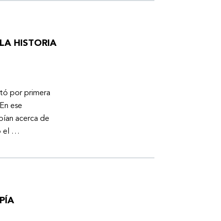
LA HISTORIA
otó por primera
En ese
bían acerca de
ó el …
PÍA