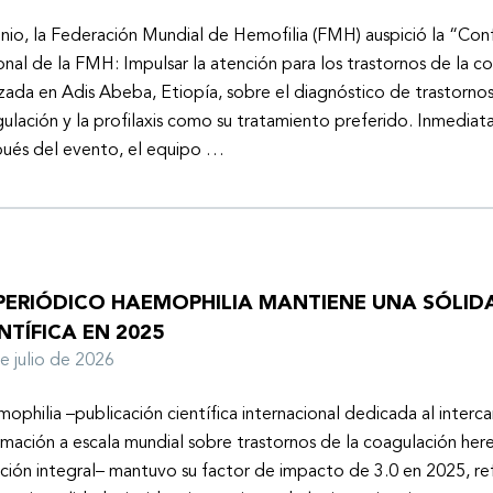
unio, la Federación Mundial de Hemofilia (FMH) auspició la “Con
onal de la FMH: Impulsar la atención para los trastornos de la c
izada en Adis Abeba, Etiopía, sobre el diagnóstico de trastornos
ulación y la profilaxis como su tratamiento preferido. Inmedia
ués del evento, el equipo …
 PERIÓDICO HAEMOPHILIA MANTIENE UNA SÓLIDA
NTÍFICA EN 2025
de julio de 2026
ophilia –publicación científica internacional dedicada al inter
rmación a escala mundial sobre trastornos de la coagulación here
ción integral– mantuvo su factor de impacto de 3.0 en 2025, ref