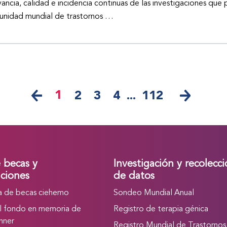
vancia, calidad e incidencia continuas de las investigaciones que 
nidad mundial de trastornos …
1
2
3
4
...
112
e becas y
Investigación y recolecc
ciones
de datos
 de becas ciehemo
Sondeo Mundial Anual
l fondo en memoria de
Registro de terapia génica
nner
Registro Mundial de Trastornos