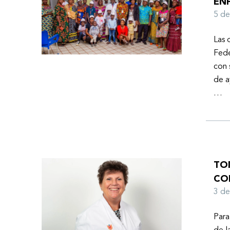
EN
Ayuda Humanitaria de la Federación Mundial de
5 d
Hemofilia (FMH) cuando Fendi encontró la
esperanza de una vida mejor.
Las 
Fede
con 
de a
…
TO
CO
3 d
Para