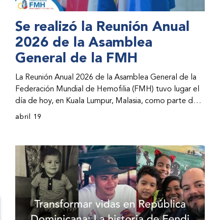
Se realizó la Reunión Anual
2026 de la Asamblea
General de la FMH
La Reunión Anual 2026 de la Asamblea General de la
Federación Mundial de Hemofilia (FMH) tuvo lugar el
día de hoy, en Kuala Lumpur, Malasia, como parte del
Congreso Mundial 2026 de la FMH. La reunión abarcó
abril 19
la incorporación de nuevos miembros al consejo
directivo de la FMH y la presentación de informes de
avances por parte de la dirección de la FMH. Al
evento asistieron representantes de las organizaciones
nacionales miembros (ONM) de la FMH y otras partes
interesadas.