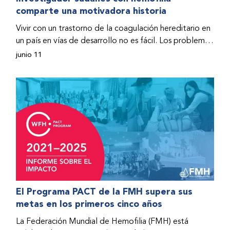
comparte una motivadora historia
hospitalizado y terminó con daños graves en ambas
rodillas. No fue sino hasta que empezó a recibir factor
Vivir con un trastorno de la coagulación hereditario en
donado a través del Programa de Ayuda Humanitaria
un país en vías de desarrollo no es fácil. Los problemas
de la Federación Mundial de Hemofilia (FMH) cuando
se multiplican drásticamente cuando el país también
junio 11
Fendi encontró la esperanza de una vida mejor.
se ve afectado por una guerra civil. Para Osman
Hashim, hombre sudanés con hemofilia B, la vida no
representaba más que retos cotidianos hasta que la
asistencia proporcionada por la Federación Mundial
de Hemofilia (FMH) y su Programa de Ayuda
Humanitaria salvo su vida.
El Programa PACT de la FMH supera sus
metas en los primeros cinco años
La Federación Mundial de Hemofilia (FMH) está