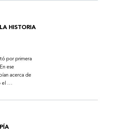
LA HISTORIA
otó por primera
En ese
bían acerca de
ó el …
PÍA