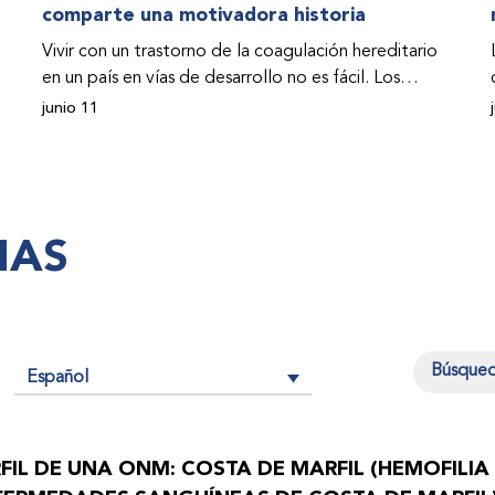
comparte una motivadora historia
Vivir con un trastorno de la coagulación hereditario
en un país en vías de desarrollo no es fácil. Los
problemas se multiplican drásticamente cuando el
junio 11
país también se ve afectado por una guerra civil.
Para Osman Hashim, hombre sudanés con hemofilia
B, la vida no representaba más que retos cotidianos
hasta que la asistencia proporcionada por la
IAS
Federación Mundial de Hemofilia (FMH) y su
Programa de Ayuda Humanitaria salvo su vida.
Español
n
FIL DE UNA ONM: COSTA DE MARFIL (HEMOFILIA