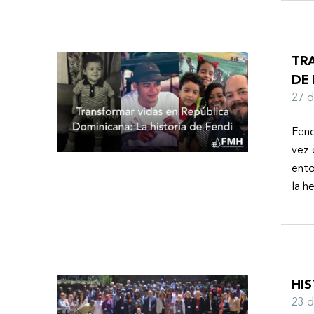
TR
DE 
27 
Fend
vez 
ento
la h
HI
23 