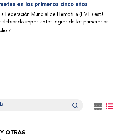
metas en los primeros cinco años
La Federación Mundial de Hemofilia (FMH) está
celebrando importantes logros de los primeros años
de su Programa de Acceso a la Atención y el
julio 7
Tratamiento (PACT por su sigla en inglés). Estos
éxitos –que abarcan estudios de casos– se abordan
en el Informe sobre el impacto del Programa PACT
de la FMH durante el periodo 2021-2025.
 Y OTRAS