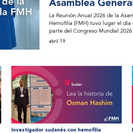
Asamblea General
La Reunión Anual 2026 de la Asam
Hemofilia (FMH) tuvo lugar el día
parte del Congreso Mundial 2026 
incorporación de nuevos miembros 
abril 19
presentación de informes de avanc
evento asistieron representantes
(ONM) de la FMH y otras partes i
Investigador sudanés con hemofilia