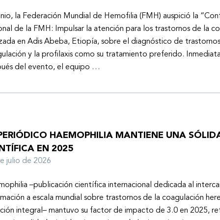
unio, la Federación Mundial de Hemofilia (FMH) auspició la “Con
onal de la FMH: Impulsar la atención para los trastornos de la c
izada en Adis Abeba, Etiopía, sobre el diagnóstico de trastornos
ulación y la profilaxis como su tratamiento preferido. Inmedia
ués del evento, el equipo …
 PERIÓDICO HAEMOPHILIA MANTIENE UNA SÓLIDA
NTÍFICA EN 2025
de julio de 2026
ophilia –publicación científica internacional dedicada al inter
rmación a escala mundial sobre trastornos de la coagulación here
ción integral– mantuvo su factor de impacto de 3.0 en 2025, ref