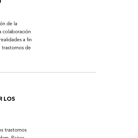
)
ón de la
a colaboración
ealidades a fin
n trastornos de
R LOS
os trastornos