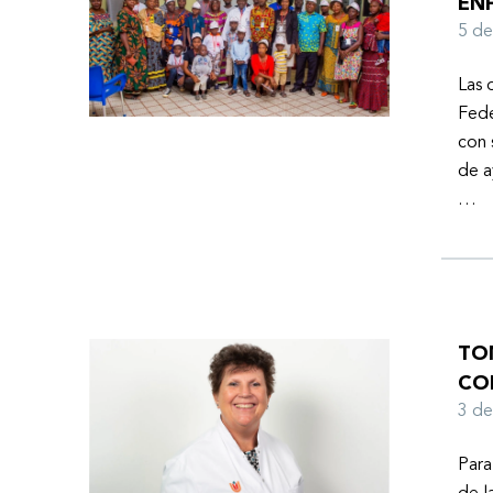
EN
Ayuda Humanitaria de la Federación Mundial de
5 d
Hemofilia (FMH) cuando Fendi encontró la
esperanza de una vida mejor.
Las 
Fede
con 
de a
…
TO
CO
3 d
Para