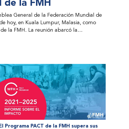
 de la FMH
blea General de la Federación Mundial de
 de hoy, en Kuala Lumpur, Malasia, como
de la FMH. La reunión abarcó la
al consejo directivo de la FMH y la
es por parte de la dirección de la FMH. Al
 de las organizaciones nacionales miembros
nteresadas.
El Programa PACT de la FMH supera sus