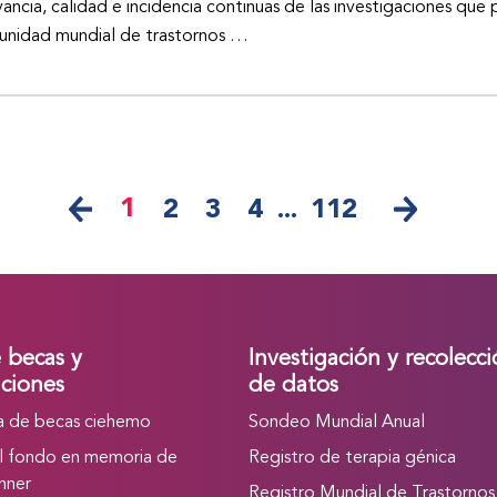
vancia, calidad e incidencia continuas de las investigaciones que 
nidad mundial de trastornos …
1
2
3
4
...
112
e becas y
Investigación y recolecc
ciones
de datos
 de becas ciehemo
Sondeo Mundial Anual
l fondo en memoria de
Registro de terapia génica
nner
Registro Mundial de Trastornos