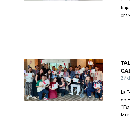
de l
Bajo
entr
…
TA
CA
29 
La F
de H
“Est
Mund