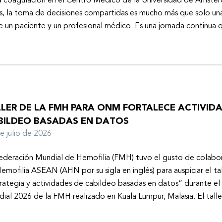
a coagulación en el Centro Médico de la Universidad de Ámster
s, la toma de decisiones compartidas es mucho más que solo un
e un paciente y un profesional médico. Es una jornada continu
LLER DE LA FMH PARA ONM FORTALECE ACTIVID
BILDEO BASADAS EN DATOS
de julio de 2026
ederación Mundial de Hemofilia (FMH) tuvo el gusto de colabor
emofilia ASEAN (AHN por su sigla en inglés) para auspiciar el tal
rategia y actividades de cabildeo basadas en datos” durante e
ial 2026 de la FMH realizado en Kuala Lumpur, Malasia. El tall