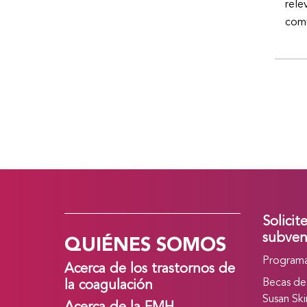
rele
comu
Solicit
QUIÉNES SOMOS
subven
Programa
Acerca de los trastornos de
Becas de
la coagulación
Susan Ski