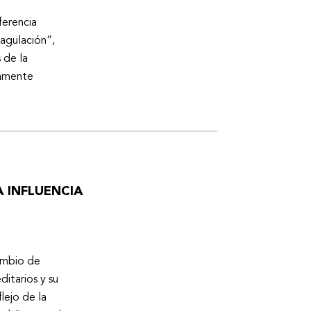
ferencia
oagulación”,
 de la
tamente
 INFLUENCIA
cambio de
ditarios y su
lejo de la