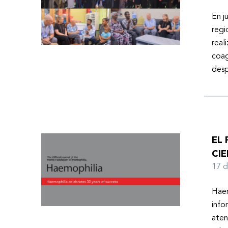
En j
regi
real
coag
desp
EL
CIE
17 
Haem
info
aten