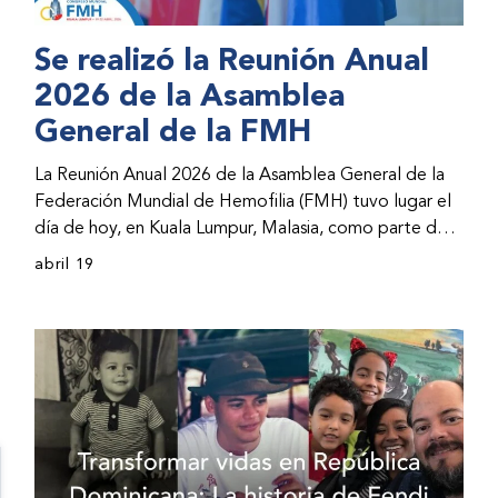
Se realizó la Reunión Anual
2026 de la Asamblea
General de la FMH
La Reunión Anual 2026 de la Asamblea General de la
Federación Mundial de Hemofilia (FMH) tuvo lugar el
día de hoy, en Kuala Lumpur, Malasia, como parte del
Congreso Mundial 2026 de la FMH. La reunión abarcó
abril 19
la incorporación de nuevos miembros al consejo
directivo de la FMH y la presentación de informes de
avances por parte de la dirección de la FMH. Al
evento asistieron representantes de las organizaciones
nacionales miembros (ONM) de la FMH y otras partes
interesadas.