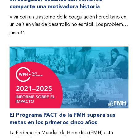
comparte una motivadora historia
hospitalizado y terminó con daños graves en ambas
rodillas. No fue sino hasta que empezó a recibir factor
Vivir con un trastorno de la coagulación hereditario en
donado a través del Programa de Ayuda Humanitaria
un país en vías de desarrollo no es fácil. Los problemas
de la Federación Mundial de Hemofilia (FMH) cuando
se multiplican drásticamente cuando el país también
junio 11
Fendi encontró la esperanza de una vida mejor.
se ve afectado por una guerra civil. Para Osman
Hashim, hombre sudanés con hemofilia B, la vida no
representaba más que retos cotidianos hasta que la
asistencia proporcionada por la Federación Mundial
de Hemofilia (FMH) y su Programa de Ayuda
Humanitaria salvo su vida.
El Programa PACT de la FMH supera sus
metas en los primeros cinco años
La Federación Mundial de Hemofilia (FMH) está