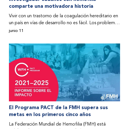
comparte una motivadora historia
hospitalizado y terminó con daños graves en ambas
rodillas. No fue sino hasta que empezó a recibir factor
Vivir con un trastorno de la coagulación hereditario en
donado a través del Programa de Ayuda Humanitaria
un país en vías de desarrollo no es fácil. Los problemas
de la Federación Mundial de Hemofilia (FMH) cuando
se multiplican drásticamente cuando el país también
junio 11
Fendi encontró la esperanza de una vida mejor.
se ve afectado por una guerra civil. Para Osman
Hashim, hombre sudanés con hemofilia B, la vida no
representaba más que retos cotidianos hasta que la
asistencia proporcionada por la Federación Mundial
de Hemofilia (FMH) y su Programa de Ayuda
Humanitaria salvo su vida.
El Programa PACT de la FMH supera sus
metas en los primeros cinco años
La Federación Mundial de Hemofilia (FMH) está