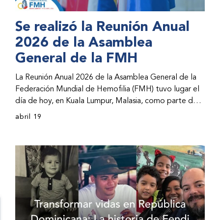
Se realizó la Reunión Anual
2026 de la Asamblea
General de la FMH
La Reunión Anual 2026 de la Asamblea General de la
Federación Mundial de Hemofilia (FMH) tuvo lugar el
día de hoy, en Kuala Lumpur, Malasia, como parte del
Congreso Mundial 2026 de la FMH. La reunión abarcó
abril 19
la incorporación de nuevos miembros al consejo
directivo de la FMH y la presentación de informes de
avances por parte de la dirección de la FMH. Al
evento asistieron representantes de las organizaciones
nacionales miembros (ONM) de la FMH y otras partes
interesadas.