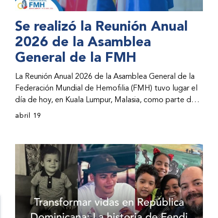
Se realizó la Reunión Anual
2026 de la Asamblea
General de la FMH
La Reunión Anual 2026 de la Asamblea General de la
Federación Mundial de Hemofilia (FMH) tuvo lugar el
día de hoy, en Kuala Lumpur, Malasia, como parte del
Congreso Mundial 2026 de la FMH. La reunión abarcó
abril 19
la incorporación de nuevos miembros al consejo
directivo de la FMH y la presentación de informes de
avances por parte de la dirección de la FMH. Al
evento asistieron representantes de las organizaciones
nacionales miembros (ONM) de la FMH y otras partes
interesadas.