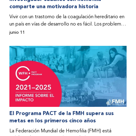
comparte una motivadora historia
hospitalizado y terminó con daños graves en ambas
rodillas. No fue sino hasta que empezó a recibir factor
Vivir con un trastorno de la coagulación hereditario en
donado a través del Programa de Ayuda Humanitaria
un país en vías de desarrollo no es fácil. Los problemas
de la Federación Mundial de Hemofilia (FMH) cuando
se multiplican drásticamente cuando el país también
junio 11
Fendi encontró la esperanza de una vida mejor.
se ve afectado por una guerra civil. Para Osman
Hashim, hombre sudanés con hemofilia B, la vida no
representaba más que retos cotidianos hasta que la
asistencia proporcionada por la Federación Mundial
de Hemofilia (FMH) y su Programa de Ayuda
Humanitaria salvo su vida.
El Programa PACT de la FMH supera sus
metas en los primeros cinco años
La Federación Mundial de Hemofilia (FMH) está