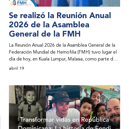
Se realizó la Reunión Anual
2026 de la Asamblea
General de la FMH
La Reunión Anual 2026 de la Asamblea General de la
Federación Mundial de Hemofilia (FMH) tuvo lugar el
día de hoy, en Kuala Lumpur, Malasia, como parte del
Congreso Mundial 2026 de la FMH. La reunión abarcó
abril 19
la incorporación de nuevos miembros al consejo
directivo de la FMH y la presentación de informes de
avances por parte de la dirección de la FMH. Al
evento asistieron representantes de las organizaciones
nacionales miembros (ONM) de la FMH y otras partes
interesadas.