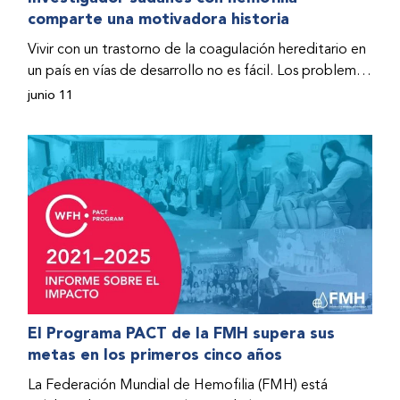
comparte una motivadora historia
hospitalizado y terminó con daños graves en ambas
rodillas. No fue sino hasta que empezó a recibir factor
Vivir con un trastorno de la coagulación hereditario en
donado a través del Programa de Ayuda Humanitaria
un país en vías de desarrollo no es fácil. Los problemas
de la Federación Mundial de Hemofilia (FMH) cuando
se multiplican drásticamente cuando el país también
junio 11
Fendi encontró la esperanza de una vida mejor.
se ve afectado por una guerra civil. Para Osman
Hashim, hombre sudanés con hemofilia B, la vida no
representaba más que retos cotidianos hasta que la
asistencia proporcionada por la Federación Mundial
de Hemofilia (FMH) y su Programa de Ayuda
Humanitaria salvo su vida.
El Programa PACT de la FMH supera sus
metas en los primeros cinco años
La Federación Mundial de Hemofilia (FMH) está