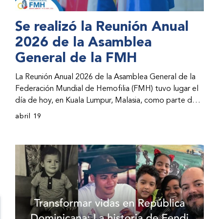
Se realizó la Reunión Anual
2026 de la Asamblea
General de la FMH
La Reunión Anual 2026 de la Asamblea General de la
Federación Mundial de Hemofilia (FMH) tuvo lugar el
día de hoy, en Kuala Lumpur, Malasia, como parte del
Congreso Mundial 2026 de la FMH. La reunión abarcó
abril 19
la incorporación de nuevos miembros al consejo
directivo de la FMH y la presentación de informes de
avances por parte de la dirección de la FMH. Al
evento asistieron representantes de las organizaciones
nacionales miembros (ONM) de la FMH y otras partes
interesadas.