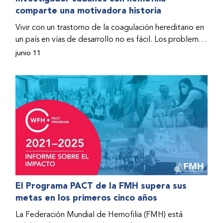
comparte una motivadora historia
hospitalizado y terminó con daños graves en ambas
rodillas. No fue sino hasta que empezó a recibir factor
Vivir con un trastorno de la coagulación hereditario en
donado a través del Programa de Ayuda Humanitaria
un país en vías de desarrollo no es fácil. Los problemas
de la Federación Mundial de Hemofilia (FMH) cuando
se multiplican drásticamente cuando el país también
junio 11
Fendi encontró la esperanza de una vida mejor.
se ve afectado por una guerra civil. Para Osman
Hashim, hombre sudanés con hemofilia B, la vida no
representaba más que retos cotidianos hasta que la
asistencia proporcionada por la Federación Mundial
de Hemofilia (FMH) y su Programa de Ayuda
Humanitaria salvo su vida.
El Programa PACT de la FMH supera sus
metas en los primeros cinco años
La Federación Mundial de Hemofilia (FMH) está