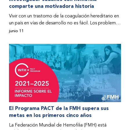
comparte una motivadora historia
hospitalizado y terminó con daños graves en ambas
rodillas. No fue sino hasta que empezó a recibir factor
Vivir con un trastorno de la coagulación hereditario en
donado a través del Programa de Ayuda Humanitaria
un país en vías de desarrollo no es fácil. Los problemas
de la Federación Mundial de Hemofilia (FMH) cuando
se multiplican drásticamente cuando el país también
junio 11
Fendi encontró la esperanza de una vida mejor.
se ve afectado por una guerra civil. Para Osman
Hashim, hombre sudanés con hemofilia B, la vida no
representaba más que retos cotidianos hasta que la
asistencia proporcionada por la Federación Mundial
de Hemofilia (FMH) y su Programa de Ayuda
Humanitaria salvo su vida.
El Programa PACT de la FMH supera sus
metas en los primeros cinco años
La Federación Mundial de Hemofilia (FMH) está