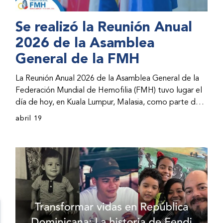
Se realizó la Reunión Anual
2026 de la Asamblea
General de la FMH
La Reunión Anual 2026 de la Asamblea General de la
Federación Mundial de Hemofilia (FMH) tuvo lugar el
día de hoy, en Kuala Lumpur, Malasia, como parte del
Congreso Mundial 2026 de la FMH. La reunión abarcó
abril 19
la incorporación de nuevos miembros al consejo
directivo de la FMH y la presentación de informes de
avances por parte de la dirección de la FMH. Al
evento asistieron representantes de las organizaciones
nacionales miembros (ONM) de la FMH y otras partes
interesadas.