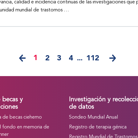
vancia, calidad e incidencia continuas de las investigaciones que 
nidad mundial de trastornos …
1
2
3
4
...
112
e becas y
Investigación y recolecc
ciones
de datos
 de becas ciehemo
Sondeo Mundial Anual
l fondo en memoria de
Registro de terapia génica
nner
Registro Mundial de Trastornos