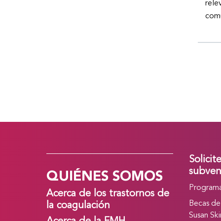
rele
comu
Solicit
QUIÉNES SOMOS
subven
Programa
Acerca de los trastornos de
Becas de
la coagulación
Susan Ski