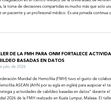
a coagulación en el Centro Médico de la Universidad de Ámster
s, la toma de decisiones compartidas es mucho más que solo un
e un paciente y un profesional médico. Es una jornada continu
LLER DE LA FMH PARA ONM FORTALECE ACTIVID
BILDEO BASADAS EN DATOS
de julio de 2026
ederación Mundial de Hemofilia (FMH) tuvo el gusto de colabor
emofilia ASEAN (AHN por su sigla en inglés) para auspiciar el tal
rategia y actividades de cabildeo basadas en datos” durante e
ial 2026 de la FMH realizado en Kuala Lumpur, Malasia. El tall