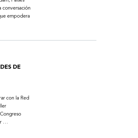
dam, Países
a conversación
a que empodera
ADES DE
ar con la Red
ler
l Congreso
er …