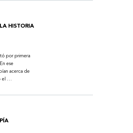
LA HISTORIA
otó por primera
En ese
bían acerca de
ó el …
PÍA