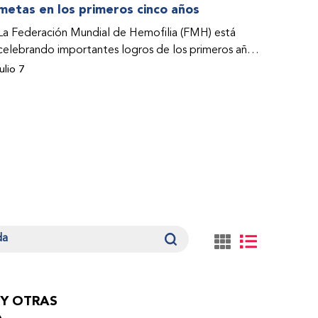
metas en los primeros cinco años
La Federación Mundial de Hemofilia (FMH) está
celebrando importantes logros de los primeros años
de su Programa de Acceso a la Atención y el
julio 7
Tratamiento (PACT por su sigla en inglés). Estos
éxitos –que abarcan estudios de casos– se abordan
en el Informe sobre el impacto del Programa PACT
de la FMH durante el periodo 2021-2025.
 Y OTRAS