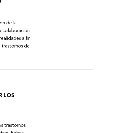
)
ón de la
a colaboración
ealidades a fin
n trastornos de
R LOS
os trastornos