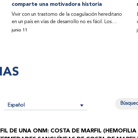
comparte una motivadora historia
Vivir con un trastorno de la coagulación hereditario
en un país en vías de desarrollo no es fácil. Los
problemas se multiplican drásticamente cuando el
junio 11
país también se ve afectado por una guerra civil.
Para Osman Hashim, hombre sudanés con hemofilia
B, la vida no representaba más que retos cotidianos
hasta que la asistencia proporcionada por la
IAS
Federación Mundial de Hemofilia (FMH) y su
Programa de Ayuda Humanitaria salvo su vida.
Español
n
FIL DE UNA ONM: COSTA DE MARFIL (HEMOFILIA