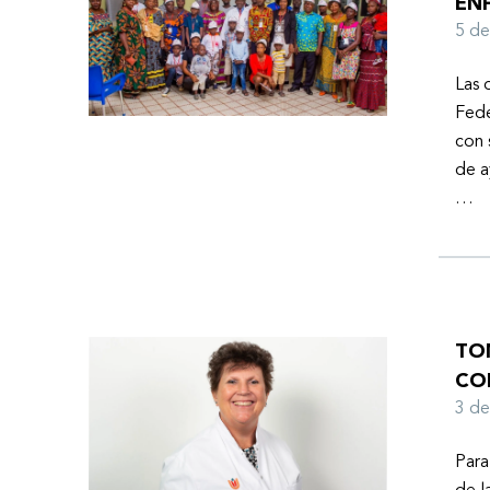
EN
Ayuda Humanitaria de la Federación Mundial de
5 d
Hemofilia (FMH) cuando Fendi encontró la
esperanza de una vida mejor.
Las 
Fede
con 
de a
…
TO
CO
3 d
Para