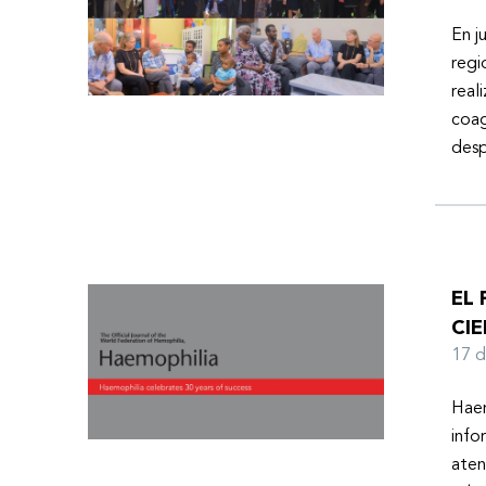
En j
regi
real
coag
desp
EL
CIE
17 
Haem
info
aten