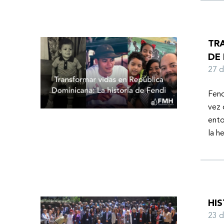
TR
DE 
27 
Fend
vez 
ento
la h
HI
23 