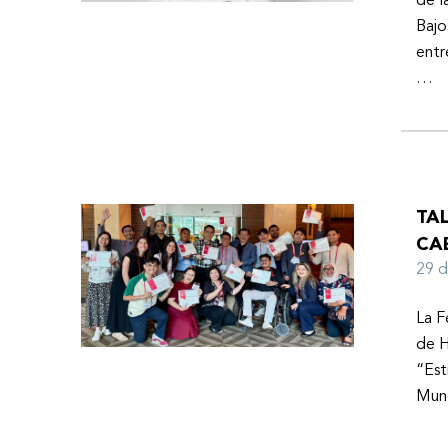
de l
Bajo
entr
…
TA
CA
29 
La F
de H
“Est
Mund