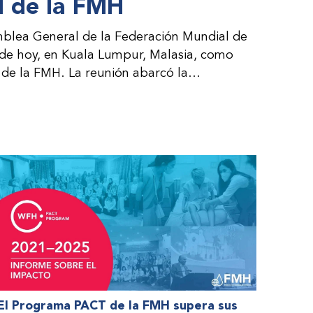
 de la FMH
blea General de la Federación Mundial de
 de hoy, en Kuala Lumpur, Malasia, como
de la FMH. La reunión abarcó la
al consejo directivo de la FMH y la
es por parte de la dirección de la FMH. Al
 de las organizaciones nacionales miembros
nteresadas.
El Programa PACT de la FMH supera sus