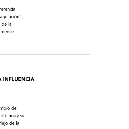
ferencia
oagulación”,
 de la
tamente
 INFLUENCIA
cambio de
ditarios y su
lejo de la