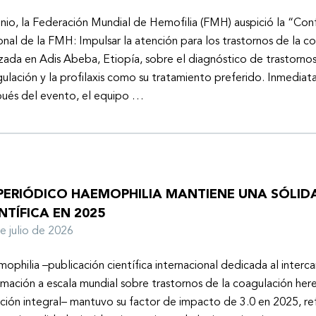
unio, la Federación Mundial de Hemofilia (FMH) auspició la “Con
onal de la FMH: Impulsar la atención para los trastornos de la c
izada en Adis Abeba, Etiopía, sobre el diagnóstico de trastornos
ulación y la profilaxis como su tratamiento preferido. Inmedia
ués del evento, el equipo …
 PERIÓDICO HAEMOPHILIA MANTIENE UNA SÓLIDA
NTÍFICA EN 2025
de julio de 2026
ophilia –publicación científica internacional dedicada al inter
rmación a escala mundial sobre trastornos de la coagulación here
ción integral– mantuvo su factor de impacto de 3.0 en 2025, ref