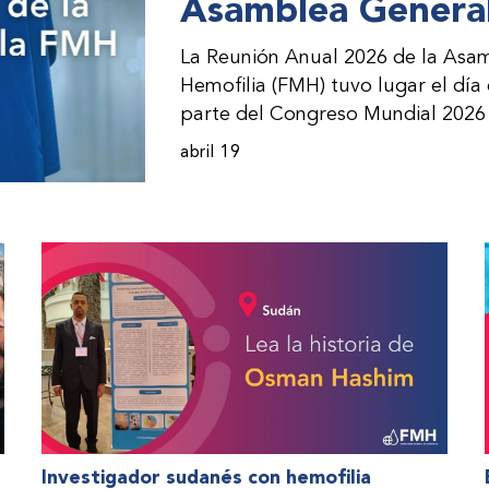
Asamblea General
La Reunión Anual 2026 de la Asam
Hemofilia (FMH) tuvo lugar el día
parte del Congreso Mundial 2026 
incorporación de nuevos miembros 
abril 19
presentación de informes de avanc
evento asistieron representantes
(ONM) de la FMH y otras partes i
Investigador sudanés con hemofilia