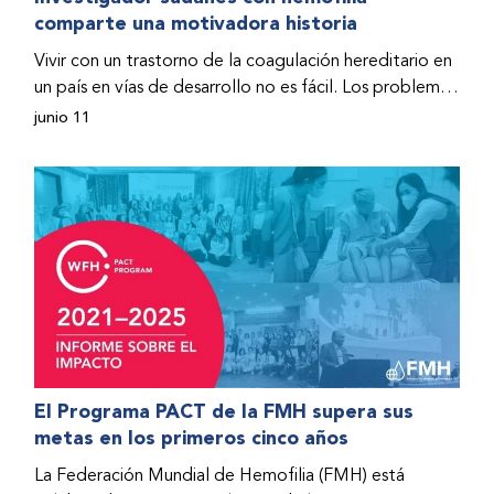
comparte una motivadora historia
hospitalizado y terminó con daños graves en ambas
rodillas. No fue sino hasta que empezó a recibir factor
Vivir con un trastorno de la coagulación hereditario en
donado a través del Programa de Ayuda Humanitaria
un país en vías de desarrollo no es fácil. Los problemas
de la Federación Mundial de Hemofilia (FMH) cuando
se multiplican drásticamente cuando el país también
junio 11
Fendi encontró la esperanza de una vida mejor.
se ve afectado por una guerra civil. Para Osman
Hashim, hombre sudanés con hemofilia B, la vida no
representaba más que retos cotidianos hasta que la
asistencia proporcionada por la Federación Mundial
de Hemofilia (FMH) y su Programa de Ayuda
Humanitaria salvo su vida.
El Programa PACT de la FMH supera sus
metas en los primeros cinco años
La Federación Mundial de Hemofilia (FMH) está