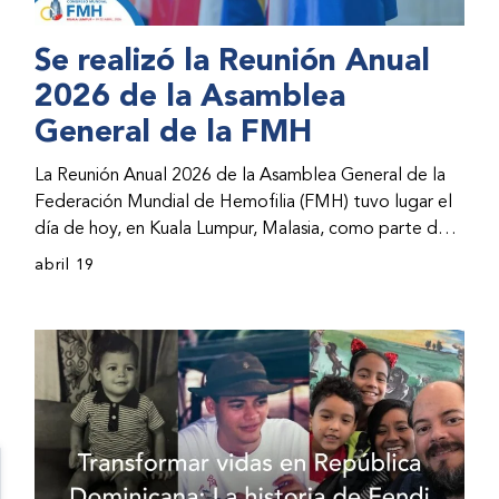
Se realizó la Reunión Anual
2026 de la Asamblea
General de la FMH
La Reunión Anual 2026 de la Asamblea General de la
Federación Mundial de Hemofilia (FMH) tuvo lugar el
día de hoy, en Kuala Lumpur, Malasia, como parte del
Congreso Mundial 2026 de la FMH. La reunión abarcó
abril 19
la incorporación de nuevos miembros al consejo
directivo de la FMH y la presentación de informes de
avances por parte de la dirección de la FMH. Al
evento asistieron representantes de las organizaciones
nacionales miembros (ONM) de la FMH y otras partes
interesadas.