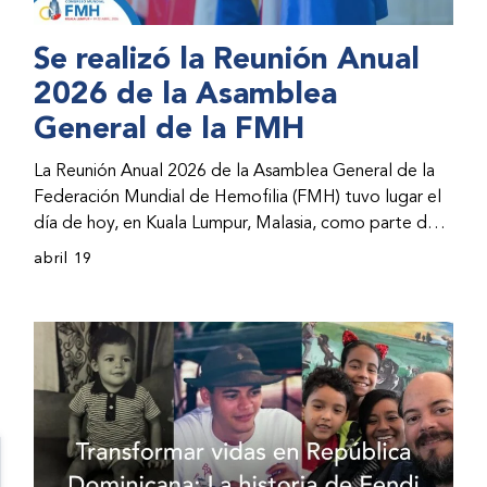
Se realizó la Reunión Anual
2026 de la Asamblea
General de la FMH
La Reunión Anual 2026 de la Asamblea General de la
Federación Mundial de Hemofilia (FMH) tuvo lugar el
día de hoy, en Kuala Lumpur, Malasia, como parte del
Congreso Mundial 2026 de la FMH. La reunión abarcó
abril 19
la incorporación de nuevos miembros al consejo
directivo de la FMH y la presentación de informes de
avances por parte de la dirección de la FMH. Al
evento asistieron representantes de las organizaciones
nacionales miembros (ONM) de la FMH y otras partes
interesadas.