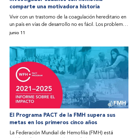
comparte una motivadora historia
hospitalizado y terminó con daños graves en ambas
rodillas. No fue sino hasta que empezó a recibir factor
Vivir con un trastorno de la coagulación hereditario en
donado a través del Programa de Ayuda Humanitaria
un país en vías de desarrollo no es fácil. Los problemas
de la Federación Mundial de Hemofilia (FMH) cuando
se multiplican drásticamente cuando el país también
junio 11
Fendi encontró la esperanza de una vida mejor.
se ve afectado por una guerra civil. Para Osman
Hashim, hombre sudanés con hemofilia B, la vida no
representaba más que retos cotidianos hasta que la
asistencia proporcionada por la Federación Mundial
de Hemofilia (FMH) y su Programa de Ayuda
Humanitaria salvo su vida.
El Programa PACT de la FMH supera sus
metas en los primeros cinco años
La Federación Mundial de Hemofilia (FMH) está