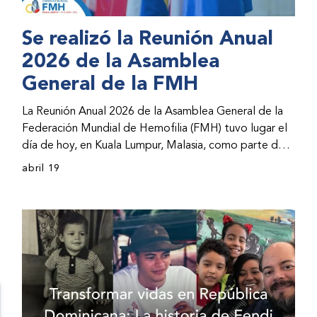
Se realizó la Reunión Anual
2026 de la Asamblea
General de la FMH
La Reunión Anual 2026 de la Asamblea General de la
Federación Mundial de Hemofilia (FMH) tuvo lugar el
día de hoy, en Kuala Lumpur, Malasia, como parte del
Congreso Mundial 2026 de la FMH. La reunión abarcó
abril 19
la incorporación de nuevos miembros al consejo
directivo de la FMH y la presentación de informes de
avances por parte de la dirección de la FMH. Al
evento asistieron representantes de las organizaciones
nacionales miembros (ONM) de la FMH y otras partes
interesadas.