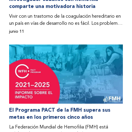
comparte una motivadora historia
hospitalizado y terminó con daños graves en ambas
rodillas. No fue sino hasta que empezó a recibir factor
Vivir con un trastorno de la coagulación hereditario en
donado a través del Programa de Ayuda Humanitaria
un país en vías de desarrollo no es fácil. Los problemas
de la Federación Mundial de Hemofilia (FMH) cuando
se multiplican drásticamente cuando el país también
junio 11
Fendi encontró la esperanza de una vida mejor.
se ve afectado por una guerra civil. Para Osman
Hashim, hombre sudanés con hemofilia B, la vida no
representaba más que retos cotidianos hasta que la
asistencia proporcionada por la Federación Mundial
de Hemofilia (FMH) y su Programa de Ayuda
Humanitaria salvo su vida.
El Programa PACT de la FMH supera sus
metas en los primeros cinco años
La Federación Mundial de Hemofilia (FMH) está