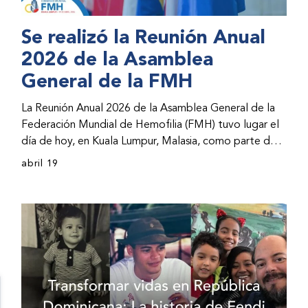
Se realizó la Reunión Anual
2026 de la Asamblea
General de la FMH
La Reunión Anual 2026 de la Asamblea General de la
Federación Mundial de Hemofilia (FMH) tuvo lugar el
día de hoy, en Kuala Lumpur, Malasia, como parte del
Congreso Mundial 2026 de la FMH. La reunión abarcó
abril 19
la incorporación de nuevos miembros al consejo
directivo de la FMH y la presentación de informes de
avances por parte de la dirección de la FMH. Al
evento asistieron representantes de las organizaciones
nacionales miembros (ONM) de la FMH y otras partes
interesadas.