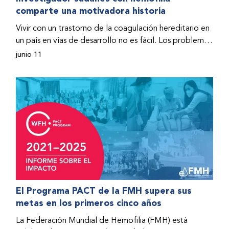
comparte una motivadora historia
hospitalizado y terminó con daños graves en ambas
rodillas. No fue sino hasta que empezó a recibir factor
Vivir con un trastorno de la coagulación hereditario en
donado a través del Programa de Ayuda Humanitaria
un país en vías de desarrollo no es fácil. Los problemas
de la Federación Mundial de Hemofilia (FMH) cuando
se multiplican drásticamente cuando el país también
junio 11
Fendi encontró la esperanza de una vida mejor.
se ve afectado por una guerra civil. Para Osman
Hashim, hombre sudanés con hemofilia B, la vida no
representaba más que retos cotidianos hasta que la
asistencia proporcionada por la Federación Mundial
de Hemofilia (FMH) y su Programa de Ayuda
Humanitaria salvo su vida.
El Programa PACT de la FMH supera sus
metas en los primeros cinco años
La Federación Mundial de Hemofilia (FMH) está