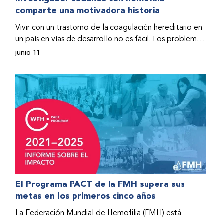
comparte una motivadora historia
hospitalizado y terminó con daños graves en ambas
rodillas. No fue sino hasta que empezó a recibir factor
Vivir con un trastorno de la coagulación hereditario en
donado a través del Programa de Ayuda Humanitaria
un país en vías de desarrollo no es fácil. Los problemas
de la Federación Mundial de Hemofilia (FMH) cuando
se multiplican drásticamente cuando el país también
junio 11
Fendi encontró la esperanza de una vida mejor.
se ve afectado por una guerra civil. Para Osman
Hashim, hombre sudanés con hemofilia B, la vida no
representaba más que retos cotidianos hasta que la
asistencia proporcionada por la Federación Mundial
de Hemofilia (FMH) y su Programa de Ayuda
Humanitaria salvo su vida.
El Programa PACT de la FMH supera sus
metas en los primeros cinco años
La Federación Mundial de Hemofilia (FMH) está