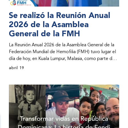
Se realizó la Reunión Anual
2026 de la Asamblea
General de la FMH
La Reunión Anual 2026 de la Asamblea General de la
Federación Mundial de Hemofilia (FMH) tuvo lugar el
día de hoy, en Kuala Lumpur, Malasia, como parte del
Congreso Mundial 2026 de la FMH. La reunión abarcó
abril 19
la incorporación de nuevos miembros al consejo
directivo de la FMH y la presentación de informes de
avances por parte de la dirección de la FMH. Al
evento asistieron representantes de las organizaciones
nacionales miembros (ONM) de la FMH y otras partes
interesadas.