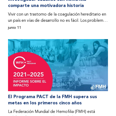
comparte una motivadora historia
hospitalizado y terminó con daños graves en ambas
rodillas. No fue sino hasta que empezó a recibir factor
Vivir con un trastorno de la coagulación hereditario en
donado a través del Programa de Ayuda Humanitaria
un país en vías de desarrollo no es fácil. Los problemas
de la Federación Mundial de Hemofilia (FMH) cuando
se multiplican drásticamente cuando el país también
junio 11
Fendi encontró la esperanza de una vida mejor.
se ve afectado por una guerra civil. Para Osman
Hashim, hombre sudanés con hemofilia B, la vida no
representaba más que retos cotidianos hasta que la
asistencia proporcionada por la Federación Mundial
de Hemofilia (FMH) y su Programa de Ayuda
Humanitaria salvo su vida.
El Programa PACT de la FMH supera sus
metas en los primeros cinco años
La Federación Mundial de Hemofilia (FMH) está