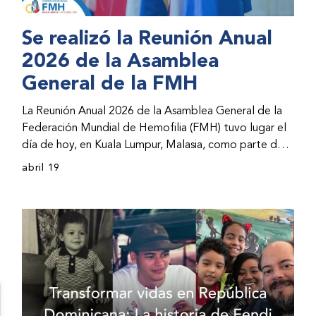
Se realizó la Reunión Anual
2026 de la Asamblea
General de la FMH
La Reunión Anual 2026 de la Asamblea General de la
Federación Mundial de Hemofilia (FMH) tuvo lugar el
día de hoy, en Kuala Lumpur, Malasia, como parte del
Congreso Mundial 2026 de la FMH. La reunión abarcó
abril 19
la incorporación de nuevos miembros al consejo
directivo de la FMH y la presentación de informes de
avances por parte de la dirección de la FMH. Al
evento asistieron representantes de las organizaciones
nacionales miembros (ONM) de la FMH y otras partes
interesadas.