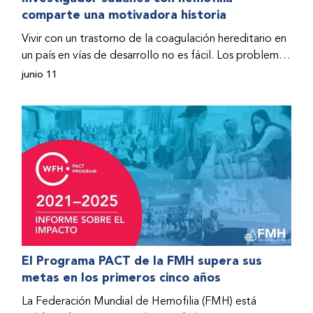
comparte una motivadora historia
hospitalizado y terminó con daños graves en ambas
rodillas. No fue sino hasta que empezó a recibir factor
Vivir con un trastorno de la coagulación hereditario en
donado a través del Programa de Ayuda Humanitaria
un país en vías de desarrollo no es fácil. Los problemas
de la Federación Mundial de Hemofilia (FMH) cuando
se multiplican drásticamente cuando el país también
junio 11
Fendi encontró la esperanza de una vida mejor.
se ve afectado por una guerra civil. Para Osman
Hashim, hombre sudanés con hemofilia B, la vida no
representaba más que retos cotidianos hasta que la
asistencia proporcionada por la Federación Mundial
de Hemofilia (FMH) y su Programa de Ayuda
Humanitaria salvo su vida.
El Programa PACT de la FMH supera sus
metas en los primeros cinco años
La Federación Mundial de Hemofilia (FMH) está