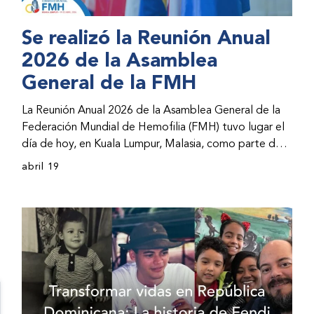
Se realizó la Reunión Anual
2026 de la Asamblea
General de la FMH
La Reunión Anual 2026 de la Asamblea General de la
Federación Mundial de Hemofilia (FMH) tuvo lugar el
día de hoy, en Kuala Lumpur, Malasia, como parte del
Congreso Mundial 2026 de la FMH. La reunión abarcó
abril 19
la incorporación de nuevos miembros al consejo
directivo de la FMH y la presentación de informes de
avances por parte de la dirección de la FMH. Al
evento asistieron representantes de las organizaciones
nacionales miembros (ONM) de la FMH y otras partes
interesadas.