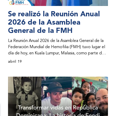
Se realizó la Reunión Anual
2026 de la Asamblea
General de la FMH
La Reunión Anual 2026 de la Asamblea General de la
Federación Mundial de Hemofilia (FMH) tuvo lugar el
día de hoy, en Kuala Lumpur, Malasia, como parte del
Congreso Mundial 2026 de la FMH. La reunión abarcó
abril 19
la incorporación de nuevos miembros al consejo
directivo de la FMH y la presentación de informes de
avances por parte de la dirección de la FMH. Al
evento asistieron representantes de las organizaciones
nacionales miembros (ONM) de la FMH y otras partes
interesadas.