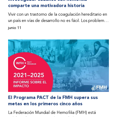
comparte una motivadora historia
hospitalizado y terminó con daños graves en ambas
rodillas. No fue sino hasta que empezó a recibir factor
Vivir con un trastorno de la coagulación hereditario en
donado a través del Programa de Ayuda Humanitaria
un país en vías de desarrollo no es fácil. Los problemas
de la Federación Mundial de Hemofilia (FMH) cuando
se multiplican drásticamente cuando el país también
junio 11
Fendi encontró la esperanza de una vida mejor.
se ve afectado por una guerra civil. Para Osman
Hashim, hombre sudanés con hemofilia B, la vida no
representaba más que retos cotidianos hasta que la
asistencia proporcionada por la Federación Mundial
de Hemofilia (FMH) y su Programa de Ayuda
Humanitaria salvo su vida.
El Programa PACT de la FMH supera sus
metas en los primeros cinco años
La Federación Mundial de Hemofilia (FMH) está