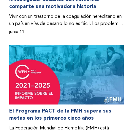
comparte una motivadora historia
hospitalizado y terminó con daños graves en ambas
rodillas. No fue sino hasta que empezó a recibir factor
Vivir con un trastorno de la coagulación hereditario en
donado a través del Programa de Ayuda Humanitaria
un país en vías de desarrollo no es fácil. Los problemas
de la Federación Mundial de Hemofilia (FMH) cuando
se multiplican drásticamente cuando el país también
junio 11
Fendi encontró la esperanza de una vida mejor.
se ve afectado por una guerra civil. Para Osman
Hashim, hombre sudanés con hemofilia B, la vida no
representaba más que retos cotidianos hasta que la
asistencia proporcionada por la Federación Mundial
de Hemofilia (FMH) y su Programa de Ayuda
Humanitaria salvo su vida.
El Programa PACT de la FMH supera sus
metas en los primeros cinco años
La Federación Mundial de Hemofilia (FMH) está