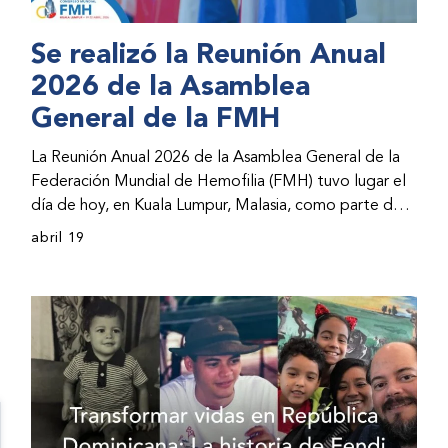
Se realizó la Reunión Anual
2026 de la Asamblea
General de la FMH
La Reunión Anual 2026 de la Asamblea General de la
Federación Mundial de Hemofilia (FMH) tuvo lugar el
día de hoy, en Kuala Lumpur, Malasia, como parte del
Congreso Mundial 2026 de la FMH. La reunión abarcó
abril 19
la incorporación de nuevos miembros al consejo
directivo de la FMH y la presentación de informes de
avances por parte de la dirección de la FMH. Al
evento asistieron representantes de las organizaciones
nacionales miembros (ONM) de la FMH y otras partes
interesadas.