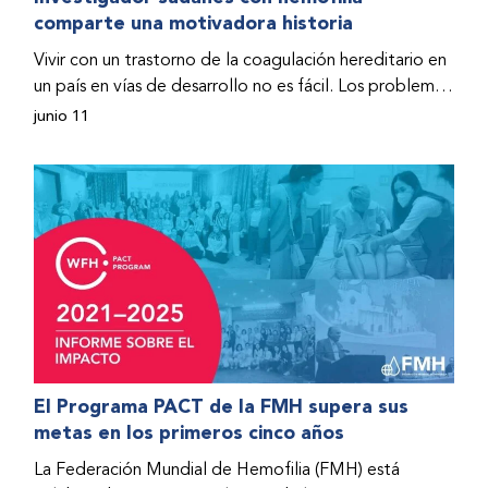
comparte una motivadora historia
hospitalizado y terminó con daños graves en ambas
rodillas. No fue sino hasta que empezó a recibir factor
Vivir con un trastorno de la coagulación hereditario en
donado a través del Programa de Ayuda Humanitaria
un país en vías de desarrollo no es fácil. Los problemas
de la Federación Mundial de Hemofilia (FMH) cuando
se multiplican drásticamente cuando el país también
junio 11
Fendi encontró la esperanza de una vida mejor.
se ve afectado por una guerra civil. Para Osman
Hashim, hombre sudanés con hemofilia B, la vida no
representaba más que retos cotidianos hasta que la
asistencia proporcionada por la Federación Mundial
de Hemofilia (FMH) y su Programa de Ayuda
Humanitaria salvo su vida.
El Programa PACT de la FMH supera sus
metas en los primeros cinco años
La Federación Mundial de Hemofilia (FMH) está