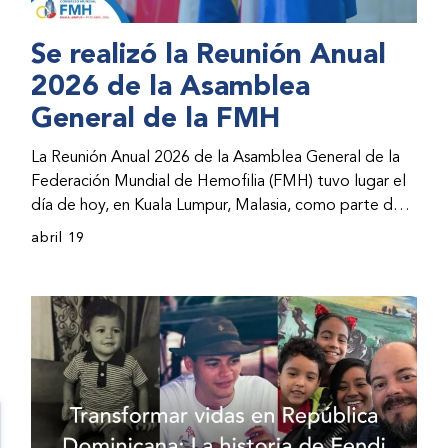
Se realizó la Reunión Anual
2026 de la Asamblea
General de la FMH
La Reunión Anual 2026 de la Asamblea General de la
Federación Mundial de Hemofilia (FMH) tuvo lugar el
día de hoy, en Kuala Lumpur, Malasia, como parte del
Congreso Mundial 2026 de la FMH. La reunión abarcó
abril 19
la incorporación de nuevos miembros al consejo
directivo de la FMH y la presentación de informes de
avances por parte de la dirección de la FMH. Al
evento asistieron representantes de las organizaciones
nacionales miembros (ONM) de la FMH y otras partes
interesadas.