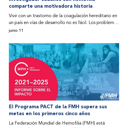
comparte una motivadora historia
hospitalizado y terminó con daños graves en ambas
rodillas. No fue sino hasta que empezó a recibir factor
Vivir con un trastorno de la coagulación hereditario en
donado a través del Programa de Ayuda Humanitaria
un país en vías de desarrollo no es fácil. Los problemas
de la Federación Mundial de Hemofilia (FMH) cuando
se multiplican drásticamente cuando el país también
junio 11
Fendi encontró la esperanza de una vida mejor.
se ve afectado por una guerra civil. Para Osman
Hashim, hombre sudanés con hemofilia B, la vida no
representaba más que retos cotidianos hasta que la
asistencia proporcionada por la Federación Mundial
de Hemofilia (FMH) y su Programa de Ayuda
Humanitaria salvo su vida.
El Programa PACT de la FMH supera sus
metas en los primeros cinco años
La Federación Mundial de Hemofilia (FMH) está