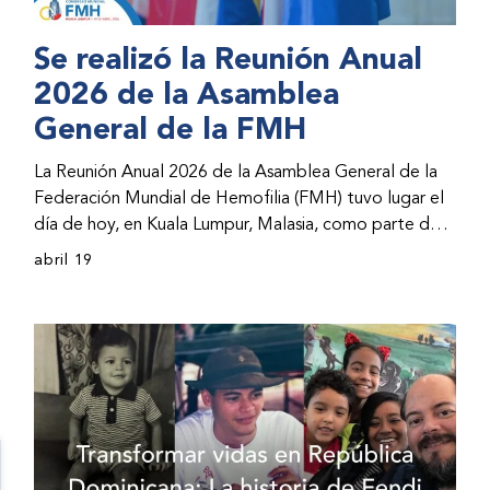
Se realizó la Reunión Anual
2026 de la Asamblea
General de la FMH
La Reunión Anual 2026 de la Asamblea General de la
Federación Mundial de Hemofilia (FMH) tuvo lugar el
día de hoy, en Kuala Lumpur, Malasia, como parte del
Congreso Mundial 2026 de la FMH. La reunión abarcó
abril 19
la incorporación de nuevos miembros al consejo
directivo de la FMH y la presentación de informes de
avances por parte de la dirección de la FMH. Al
evento asistieron representantes de las organizaciones
nacionales miembros (ONM) de la FMH y otras partes
interesadas.