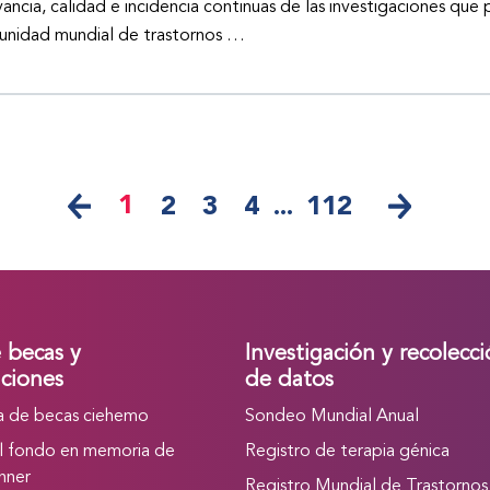
vancia, calidad e incidencia continuas de las investigaciones que 
nidad mundial de trastornos …
1
2
3
4
...
112
e becas y
Investigación y recolecc
ciones
de datos
 de becas ciehemo
Sondeo Mundial Anual
l fondo en memoria de
Registro de terapia génica
nner
Registro Mundial de Trastornos