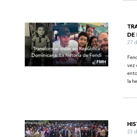
TR
DE 
27 
Fend
vez 
ento
la h
HI
23 