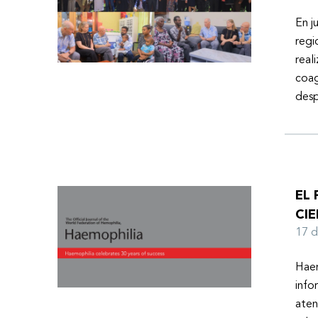
En j
regi
real
coag
desp
EL
CIE
17 
Haem
info
aten