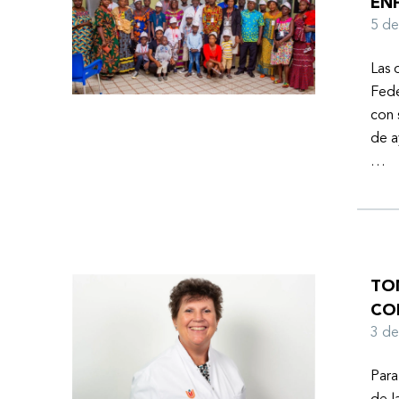
EN
Ayuda Humanitaria de la Federación Mundial de
5 d
Hemofilia (FMH) cuando Fendi encontró la
esperanza de una vida mejor.
Las 
Fede
con 
de a
…
TO
CO
3 d
Para