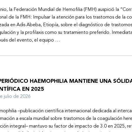
unio, la Federación Mundial de Hemofilia (FMH) auspició la “Con
onal de la FMH: Impulsar la atención para los trastornos de la c
izada en Adis Abeba, Etiopía, sobre el diagnóstico de trastornos
ulación y la profilaxis como su tratamiento preferido. Inmedia
ués del evento, el equipo …
 PERIÓDICO HAEMOPHILIA MANTIENE UNA SÓLIDA
NTÍFICA EN 2025
de julio de 2026
ophilia –publicación científica internacional dedicada al inter
rmación a escala mundial sobre trastornos de la coagulación here
ción integral– mantuvo su factor de impacto de 3.0 en 2025, ref