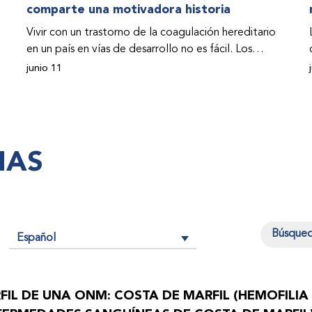
comparte una motivadora historia
Vivir con un trastorno de la coagulación hereditario
en un país en vías de desarrollo no es fácil. Los
problemas se multiplican drásticamente cuando el
junio 11
país también se ve afectado por una guerra civil.
Para Osman Hashim, hombre sudanés con hemofilia
B, la vida no representaba más que retos cotidianos
hasta que la asistencia proporcionada por la
IAS
Federación Mundial de Hemofilia (FMH) y su
Programa de Ayuda Humanitaria salvo su vida.
Español
n
FIL DE UNA ONM: COSTA DE MARFIL (HEMOFILIA