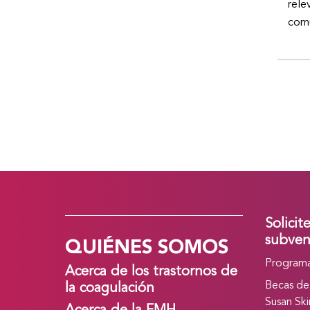
rele
comu
Solicit
QUIÉNES SOMOS
subven
Programa
Acerca de los trastornos de
Becas de
la coagulación
Susan Ski