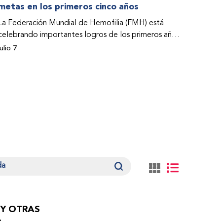
metas en los primeros cinco años
La Federación Mundial de Hemofilia (FMH) está
celebrando importantes logros de los primeros años
de su Programa de Acceso a la Atención y el
julio 7
Tratamiento (PACT por su sigla en inglés). Estos
éxitos –que abarcan estudios de casos– se abordan
en el Informe sobre el impacto del Programa PACT
de la FMH durante el periodo 2021-2025.
 Y OTRAS