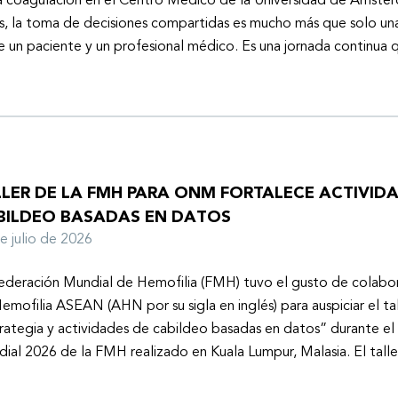
a coagulación en el Centro Médico de la Universidad de Ámster
s, la toma de decisiones compartidas es mucho más que solo un
e un paciente y un profesional médico. Es una jornada continu
LLER DE LA FMH PARA ONM FORTALECE ACTIVID
BILDEO BASADAS EN DATOS
de julio de 2026
ederación Mundial de Hemofilia (FMH) tuvo el gusto de colabor
emofilia ASEAN (AHN por su sigla en inglés) para auspiciar el tal
rategia y actividades de cabildeo basadas en datos” durante e
ial 2026 de la FMH realizado en Kuala Lumpur, Malasia. El tall