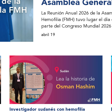
Asamblea General
La Reunión Anual 2026 de la Asam
Hemofilia (FMH) tuvo lugar el día
parte del Congreso Mundial 2026 
incorporación de nuevos miembros 
abril 19
presentación de informes de avanc
evento asistieron representantes
(ONM) de la FMH y otras partes i
Investigador sudanés con hemofilia