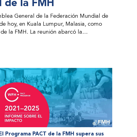
 de la FMH
blea General de la Federación Mundial de
 de hoy, en Kuala Lumpur, Malasia, como
de la FMH. La reunión abarcó la
al consejo directivo de la FMH y la
es por parte de la dirección de la FMH. Al
 de las organizaciones nacionales miembros
nteresadas.
El Programa PACT de la FMH supera sus