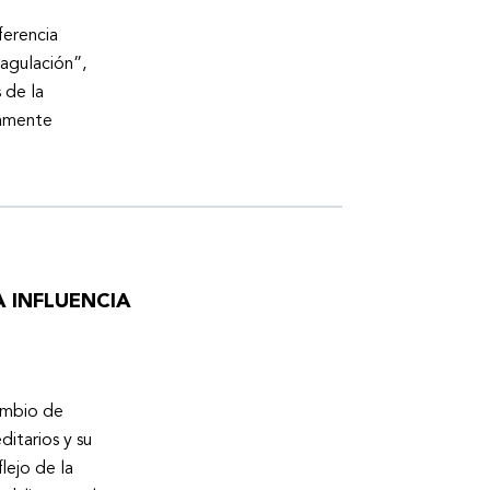
ferencia
oagulación”,
 de la
tamente
 INFLUENCIA
cambio de
ditarios y su
lejo de la