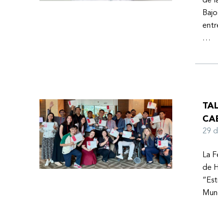
de l
Bajo
entr
…
TA
CA
29 
La F
de H
“Est
Mund