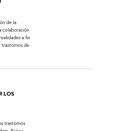
)
ón de la
a colaboración
ealidades a fin
n trastornos de
R LOS
os trastornos