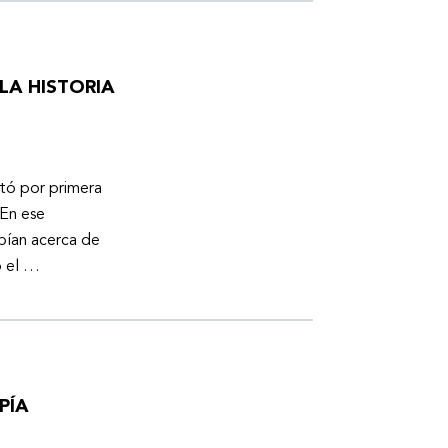
LA HISTORIA
otó por primera
En ese
bían acerca de
ó el …
PÍA