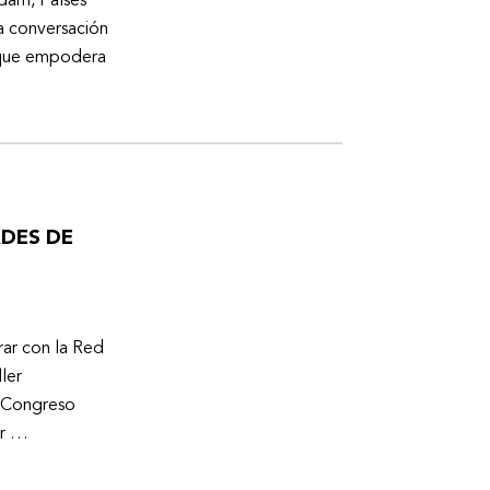
dam, Países
a conversación
a que empodera
ADES DE
ar con la Red
ler
l Congreso
er …