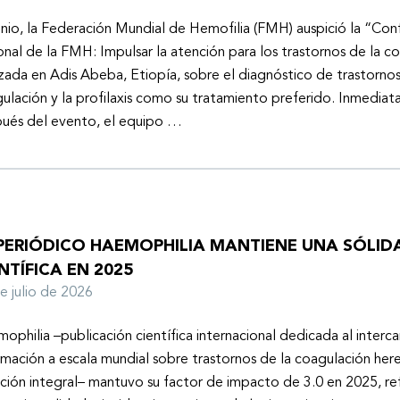
unio, la Federación Mundial de Hemofilia (FMH) auspició la “Con
onal de la FMH: Impulsar la atención para los trastornos de la c
izada en Adis Abeba, Etiopía, sobre el diagnóstico de trastornos
ulación y la profilaxis como su tratamiento preferido. Inmedia
ués del evento, el equipo …
 PERIÓDICO HAEMOPHILIA MANTIENE UNA SÓLIDA
NTÍFICA EN 2025
de julio de 2026
ophilia –publicación científica internacional dedicada al inter
rmación a escala mundial sobre trastornos de la coagulación here
ción integral– mantuvo su factor de impacto de 3.0 en 2025, ref