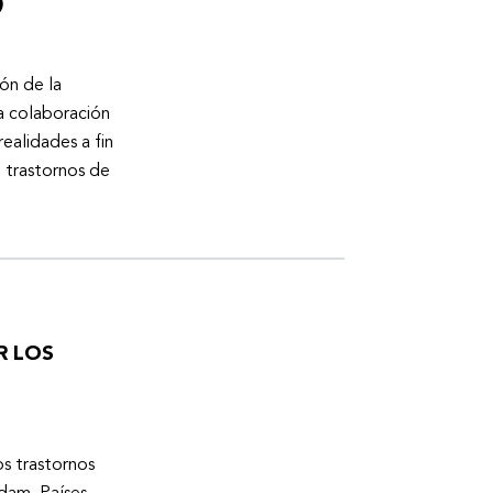
)
ón de la
a colaboración
ealidades a fin
n trastornos de
R LOS
os trastornos