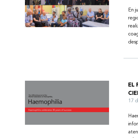
En j
regi
real
coag
desp
EL
CIE
17 
Haem
info
aten