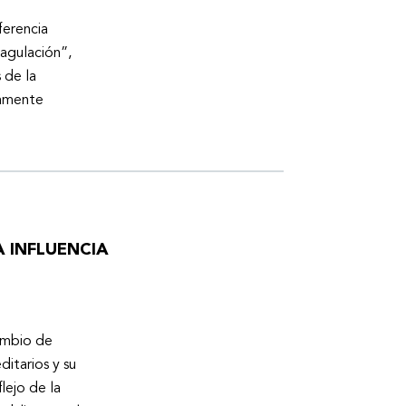
ferencia
oagulación”,
 de la
tamente
 INFLUENCIA
cambio de
ditarios y su
lejo de la