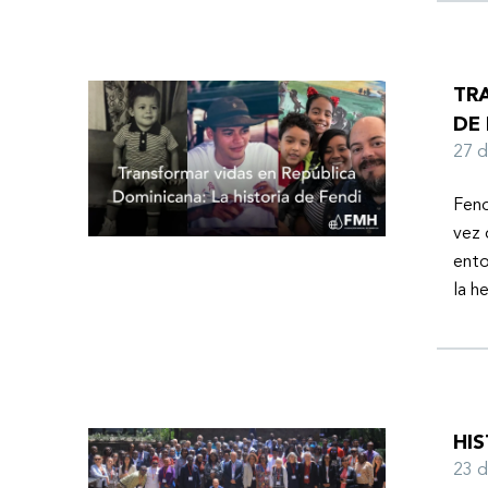
TR
DE 
27 
Fend
vez 
ento
la h
HI
23 