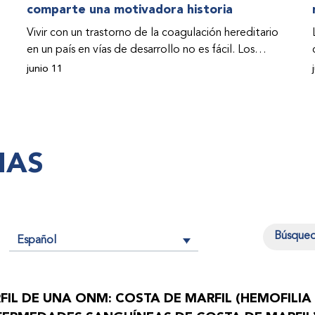
comparte una motivadora historia
Vivir con un trastorno de la coagulación hereditario
en un país en vías de desarrollo no es fácil. Los
problemas se multiplican drásticamente cuando el
junio 11
país también se ve afectado por una guerra civil.
Para Osman Hashim, hombre sudanés con hemofilia
B, la vida no representaba más que retos cotidianos
hasta que la asistencia proporcionada por la
IAS
Federación Mundial de Hemofilia (FMH) y su
Programa de Ayuda Humanitaria salvo su vida.
Español
n
FIL DE UNA ONM: COSTA DE MARFIL (HEMOFILIA