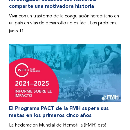
comparte una motivadora historia
hospitalizado y terminó con daños graves en ambas
rodillas. No fue sino hasta que empezó a recibir factor
Vivir con un trastorno de la coagulación hereditario en
donado a través del Programa de Ayuda Humanitaria
un país en vías de desarrollo no es fácil. Los problemas
de la Federación Mundial de Hemofilia (FMH) cuando
se multiplican drásticamente cuando el país también
junio 11
Fendi encontró la esperanza de una vida mejor.
se ve afectado por una guerra civil. Para Osman
Hashim, hombre sudanés con hemofilia B, la vida no
representaba más que retos cotidianos hasta que la
asistencia proporcionada por la Federación Mundial
de Hemofilia (FMH) y su Programa de Ayuda
Humanitaria salvo su vida.
El Programa PACT de la FMH supera sus
metas en los primeros cinco años
La Federación Mundial de Hemofilia (FMH) está