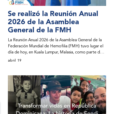
Se realizó la Reunión Anual
2026 de la Asamblea
General de la FMH
La Reunión Anual 2026 de la Asamblea General de la
Federación Mundial de Hemofilia (FMH) tuvo lugar el
día de hoy, en Kuala Lumpur, Malasia, como parte del
Congreso Mundial 2026 de la FMH. La reunión abarcó
abril 19
la incorporación de nuevos miembros al consejo
directivo de la FMH y la presentación de informes de
avances por parte de la dirección de la FMH. Al
evento asistieron representantes de las organizaciones
nacionales miembros (ONM) de la FMH y otras partes
interesadas.