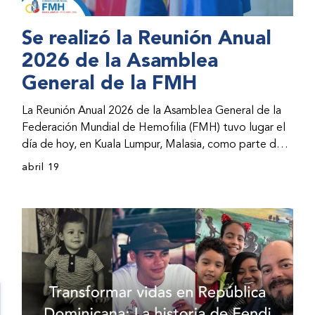
Se realizó la Reunión Anual
2026 de la Asamblea
General de la FMH
La Reunión Anual 2026 de la Asamblea General de la
Federación Mundial de Hemofilia (FMH) tuvo lugar el
día de hoy, en Kuala Lumpur, Malasia, como parte del
Congreso Mundial 2026 de la FMH. La reunión abarcó
abril 19
la incorporación de nuevos miembros al consejo
directivo de la FMH y la presentación de informes de
avances por parte de la dirección de la FMH. Al
evento asistieron representantes de las organizaciones
nacionales miembros (ONM) de la FMH y otras partes
interesadas.