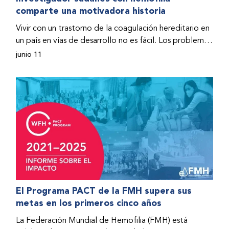
comparte una motivadora historia
hospitalizado y terminó con daños graves en ambas
rodillas. No fue sino hasta que empezó a recibir factor
Vivir con un trastorno de la coagulación hereditario en
donado a través del Programa de Ayuda Humanitaria
un país en vías de desarrollo no es fácil. Los problemas
de la Federación Mundial de Hemofilia (FMH) cuando
se multiplican drásticamente cuando el país también
junio 11
Fendi encontró la esperanza de una vida mejor.
se ve afectado por una guerra civil. Para Osman
Hashim, hombre sudanés con hemofilia B, la vida no
representaba más que retos cotidianos hasta que la
asistencia proporcionada por la Federación Mundial
de Hemofilia (FMH) y su Programa de Ayuda
Humanitaria salvo su vida.
El Programa PACT de la FMH supera sus
metas en los primeros cinco años
La Federación Mundial de Hemofilia (FMH) está