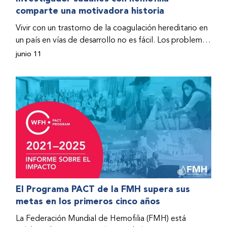
comparte una motivadora historia
hospitalizado y terminó con daños graves en ambas
rodillas. No fue sino hasta que empezó a recibir factor
Vivir con un trastorno de la coagulación hereditario en
donado a través del Programa de Ayuda Humanitaria
un país en vías de desarrollo no es fácil. Los problemas
de la Federación Mundial de Hemofilia (FMH) cuando
se multiplican drásticamente cuando el país también
junio 11
Fendi encontró la esperanza de una vida mejor.
se ve afectado por una guerra civil. Para Osman
Hashim, hombre sudanés con hemofilia B, la vida no
representaba más que retos cotidianos hasta que la
asistencia proporcionada por la Federación Mundial
de Hemofilia (FMH) y su Programa de Ayuda
Humanitaria salvo su vida.
El Programa PACT de la FMH supera sus
metas en los primeros cinco años
La Federación Mundial de Hemofilia (FMH) está