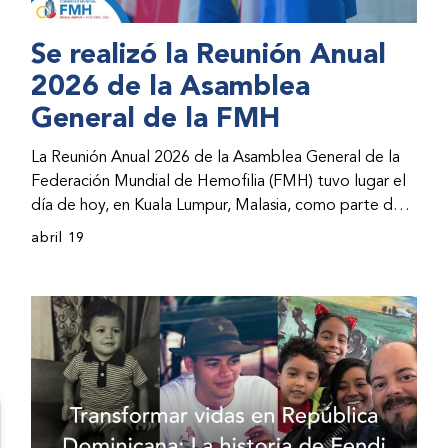
Se realizó la Reunión Anual
2026 de la Asamblea
General de la FMH
La Reunión Anual 2026 de la Asamblea General de la
Federación Mundial de Hemofilia (FMH) tuvo lugar el
día de hoy, en Kuala Lumpur, Malasia, como parte del
Congreso Mundial 2026 de la FMH. La reunión abarcó
abril 19
la incorporación de nuevos miembros al consejo
directivo de la FMH y la presentación de informes de
avances por parte de la dirección de la FMH. Al
evento asistieron representantes de las organizaciones
nacionales miembros (ONM) de la FMH y otras partes
interesadas.