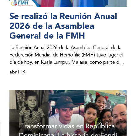
Se realizó la Reunión Anual
2026 de la Asamblea
General de la FMH
La Reunión Anual 2026 de la Asamblea General de la
Federación Mundial de Hemofilia (FMH) tuvo lugar el
día de hoy, en Kuala Lumpur, Malasia, como parte del
Congreso Mundial 2026 de la FMH. La reunión abarcó
abril 19
la incorporación de nuevos miembros al consejo
directivo de la FMH y la presentación de informes de
avances por parte de la dirección de la FMH. Al
evento asistieron representantes de las organizaciones
nacionales miembros (ONM) de la FMH y otras partes
interesadas.