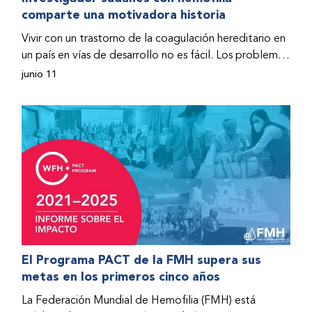
comparte una motivadora historia
hospitalizado y terminó con daños graves en ambas
rodillas. No fue sino hasta que empezó a recibir factor
Vivir con un trastorno de la coagulación hereditario en
donado a través del Programa de Ayuda Humanitaria
un país en vías de desarrollo no es fácil. Los problemas
de la Federación Mundial de Hemofilia (FMH) cuando
se multiplican drásticamente cuando el país también
junio 11
Fendi encontró la esperanza de una vida mejor.
se ve afectado por una guerra civil. Para Osman
Hashim, hombre sudanés con hemofilia B, la vida no
representaba más que retos cotidianos hasta que la
asistencia proporcionada por la Federación Mundial
de Hemofilia (FMH) y su Programa de Ayuda
Humanitaria salvo su vida.
El Programa PACT de la FMH supera sus
metas en los primeros cinco años
La Federación Mundial de Hemofilia (FMH) está