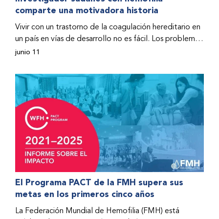
comparte una motivadora historia
hospitalizado y terminó con daños graves en ambas
rodillas. No fue sino hasta que empezó a recibir factor
Vivir con un trastorno de la coagulación hereditario en
donado a través del Programa de Ayuda Humanitaria
un país en vías de desarrollo no es fácil. Los problemas
de la Federación Mundial de Hemofilia (FMH) cuando
se multiplican drásticamente cuando el país también
junio 11
Fendi encontró la esperanza de una vida mejor.
se ve afectado por una guerra civil. Para Osman
Hashim, hombre sudanés con hemofilia B, la vida no
representaba más que retos cotidianos hasta que la
asistencia proporcionada por la Federación Mundial
de Hemofilia (FMH) y su Programa de Ayuda
Humanitaria salvo su vida.
El Programa PACT de la FMH supera sus
metas en los primeros cinco años
La Federación Mundial de Hemofilia (FMH) está