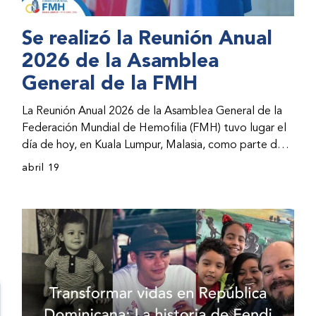
Se realizó la Reunión Anual
2026 de la Asamblea
General de la FMH
La Reunión Anual 2026 de la Asamblea General de la
Federación Mundial de Hemofilia (FMH) tuvo lugar el
día de hoy, en Kuala Lumpur, Malasia, como parte del
Congreso Mundial 2026 de la FMH. La reunión abarcó
abril 19
la incorporación de nuevos miembros al consejo
directivo de la FMH y la presentación de informes de
avances por parte de la dirección de la FMH. Al
evento asistieron representantes de las organizaciones
nacionales miembros (ONM) de la FMH y otras partes
interesadas.