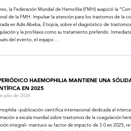
unio, la Federación Mundial de Hemofilia (FMH) auspició la “Con
onal de la FMH: Impulsar la atención para los trastornos de la c
izada en Adis Abeba, Etiopía, sobre el diagnóstico de trastornos
ulación y la profilaxis como su tratamiento preferido. Inmedia
ués del evento, el equipo …
 PERIÓDICO HAEMOPHILIA MANTIENE UNA SÓLIDA
NTÍFICA EN 2025
de julio de 2026
ophilia –publicación científica internacional dedicada al inter
rmación a escala mundial sobre trastornos de la coagulación here
ción integral– mantuvo su factor de impacto de 3.0 en 2025, ref