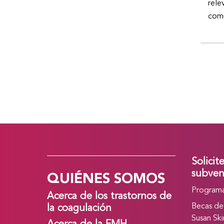
rele
comu
Solicit
QUIÉNES SOMOS
subven
Programa
Acerca de los trastornos de
Becas de
la coagulación
Susan Ski