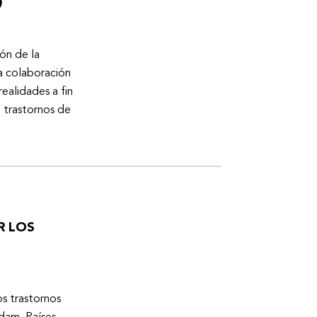
)
ón de la
a colaboración
ealidades a fin
n trastornos de
R LOS
os trastornos