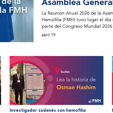
Asamblea General
La Reunión Anual 2026 de la Asam
Hemofilia (FMH) tuvo lugar el día
parte del Congreso Mundial 2026 
incorporación de nuevos miembros 
abril 19
presentación de informes de avanc
evento asistieron representantes
(ONM) de la FMH y otras partes i
Investigador sudanés con hemofilia