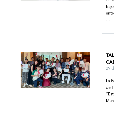
de l
Bajo
entr
…
TA
CA
29 
La F
de H
“Est
Mund