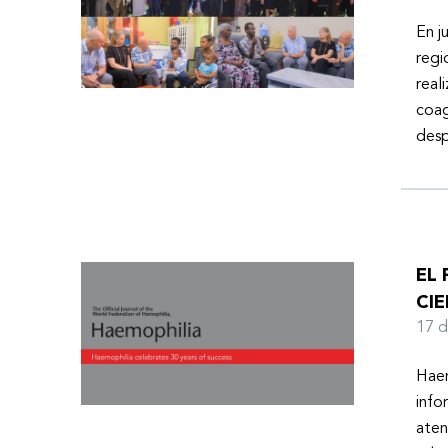
En j
regi
real
coag
desp
EL
CIE
17 
Haem
info
aten