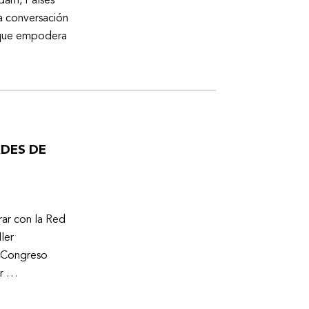
dam, Países
a conversación
a que empodera
ADES DE
ar con la Red
ler
l Congreso
er …