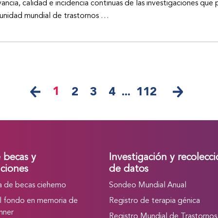
vancia, calidad e incidencia continuas de las investigaciones que 
nidad mundial de trastornos …
1
2
3
4
...
112
e becas y
Investigación y recolecc
ciones
de datos
 de becas ciehemo
Sondeo Mundial Anual
l fondo en memoria de
Registro de terapia génica
nner
Registro Mundial de Trastornos