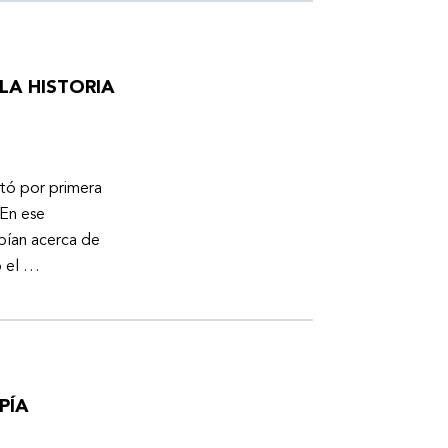
LA HISTORIA
otó por primera
En ese
bían acerca de
ó el …
PÍA