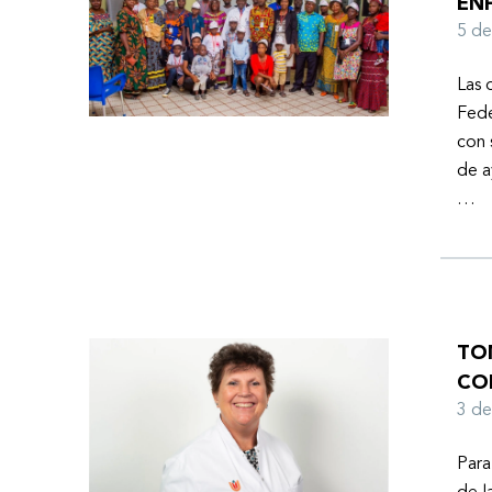
EN
Ayuda Humanitaria de la Federación Mundial de
5 d
Hemofilia (FMH) cuando Fendi encontró la
esperanza de una vida mejor.
Las 
Fede
con 
de a
…
TO
CO
3 d
Para