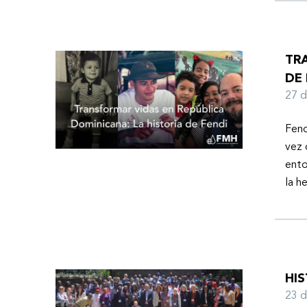
TR
DE 
27 
Fend
vez 
ento
la h
HI
23 