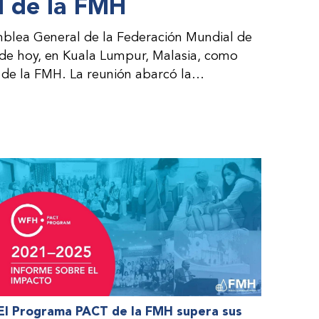
 de la FMH
blea General de la Federación Mundial de
 de hoy, en Kuala Lumpur, Malasia, como
de la FMH. La reunión abarcó la
al consejo directivo de la FMH y la
es por parte de la dirección de la FMH. Al
 de las organizaciones nacionales miembros
nteresadas.
El Programa PACT de la FMH supera sus