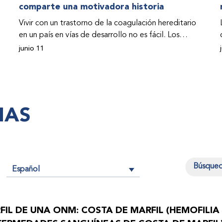
comparte una motivadora historia
Vivir con un trastorno de la coagulación hereditario
en un país en vías de desarrollo no es fácil. Los
problemas se multiplican drásticamente cuando el
junio 11
país también se ve afectado por una guerra civil.
Para Osman Hashim, hombre sudanés con hemofilia
B, la vida no representaba más que retos cotidianos
hasta que la asistencia proporcionada por la
IAS
Federación Mundial de Hemofilia (FMH) y su
Programa de Ayuda Humanitaria salvo su vida.
Español
n
FIL DE UNA ONM: COSTA DE MARFIL (HEMOFILIA