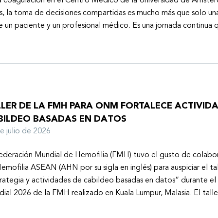
a coagulación en el Centro Médico de la Universidad de Ámster
s, la toma de decisiones compartidas es mucho más que solo un
e un paciente y un profesional médico. Es una jornada continu
LLER DE LA FMH PARA ONM FORTALECE ACTIVID
BILDEO BASADAS EN DATOS
de julio de 2026
ederación Mundial de Hemofilia (FMH) tuvo el gusto de colabor
emofilia ASEAN (AHN por su sigla en inglés) para auspiciar el tal
rategia y actividades de cabildeo basadas en datos” durante e
ial 2026 de la FMH realizado en Kuala Lumpur, Malasia. El tall