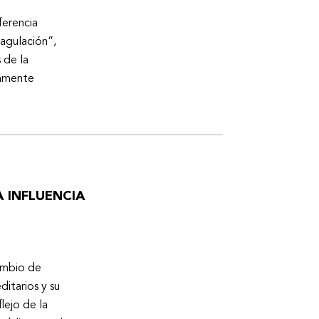
ferencia
oagulación”,
 de la
tamente
 INFLUENCIA
cambio de
ditarios y su
lejo de la