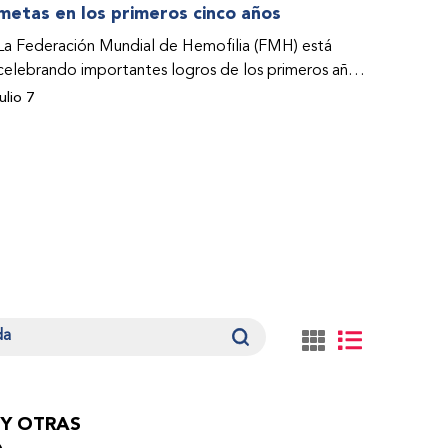
metas en los primeros cinco años
La Federación Mundial de Hemofilia (FMH) está
celebrando importantes logros de los primeros años
de su Programa de Acceso a la Atención y el
julio 7
Tratamiento (PACT por su sigla en inglés). Estos
éxitos –que abarcan estudios de casos– se abordan
en el Informe sobre el impacto del Programa PACT
de la FMH durante el periodo 2021-2025.
 Y OTRAS